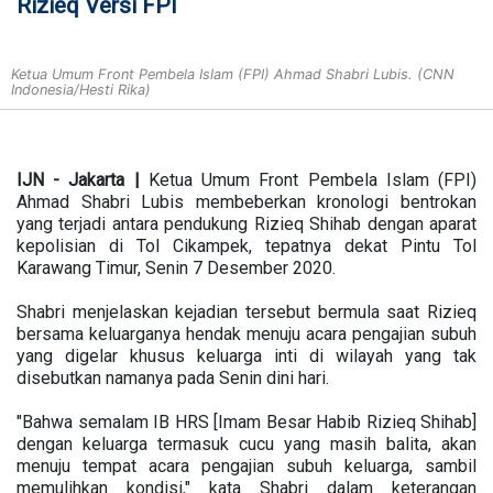
Rizieq Versi FPI
Ketua Umum Front Pembela Islam (FPI) Ahmad Shabri Lubis. (CNN
Indonesia/Hesti Rika)
IJN - Jakarta |
Ketua Umum Front Pembela Islam (FPI)
Ahmad Shabri Lubis membeberkan kronologi bentrokan
yang terjadi antara pendukung Rizieq Shihab dengan aparat
kepolisian di Tol Cikampek, tepatnya dekat Pintu Tol
Karawang Timur, Senin 7 Desember 2020.
Shabri menjelaskan kejadian tersebut bermula saat Rizieq
bersama keluarganya hendak menuju acara pengajian subuh
yang digelar khusus keluarga inti di wilayah yang tak
disebutkan namanya pada Senin dini hari.
"Bahwa semalam IB HRS [Imam Besar Habib Rizieq Shihab]
dengan keluarga termasuk cucu yang masih balita, akan
menuju tempat acara pengajian subuh keluarga, sambil
memulihkan kondisi," kata Shabri dalam keterangan