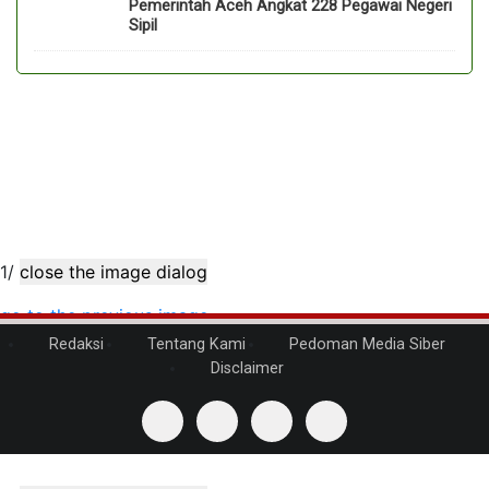
Pemerintah Aceh Angkat 228 Pegawai Negeri
Sipil
1/
close the image dialog
go to the previous image
go to the next image
Redaksi
Tentang Kami
Pedoman Media Siber
Disclaimer
1/
close the image dialog
go to the previous image
go to the next image