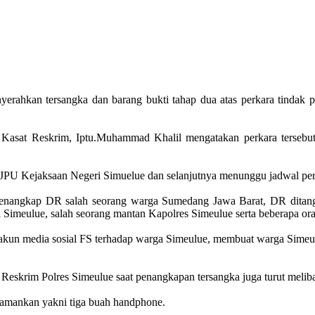
nyerahkan tersangka dan barang bukti tahap dua atas perkara tinda
asat Reskrim, Iptu.Muhammad Khalil mengatakan perkara tersebut
ke JPU Kejaksaan Negeri Simuelue dan selanjutnya menunggu jadwal p
l menangkap DR salah seorang warga Sumedang Jawa Barat, DR dita
i Simeulue, salah seorang mantan Kapolres Simeulue serta beberapa o
n media sosial FS terhadap warga Simeulue, membuat warga Simeulue
Reskrim Polres Simeulue saat penangkapan tersangka juga turut meliba
diamankan yakni tiga buah handphone.