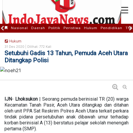
Nasional
Daerah
Politik
Peristiwa
Hukum
Pendidikan
TNI
Hukum
31 Des 2020 |
Dilihat: 772 Kali
Setubuhi Gadis 13 Tahun, Pemuda Aceh Utara
Ditangkap Polisi
IJN
-
Lhoksukon
| Seorang pemuda berinisial TR (20) warga
Kecamatan Tanah Pasir, Aceh Utara ditangkap dan ditahan
oleh unit PPA Sat Reskrim Polres Aceh Utara terkait perkara
tindak pidana persetubuhan anak dibawah umur terhadap
korban berinisial A (13) berstatus pelajar sekolah menengah
pertama (SMP).