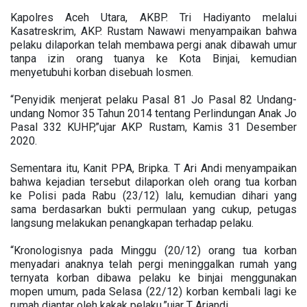
Kapolres Aceh Utara, AKBP. Tri Hadiyanto melalui
Kasatreskrim, AKP. Rustam Nawawi menyampaikan bahwa
pelaku dilaporkan telah membawa pergi anak dibawah umur
tanpa izin orang tuanya ke Kota Binjai, kemudian
menyetubuhi korban disebuah losmen.
“Penyidik menjerat pelaku Pasal 81 Jo Pasal 82 Undang-
undang Nomor 35 Tahun 2014 tentang Perlindungan Anak Jo
Pasal 332 KUHP,”ujar AKP Rustam, Kamis 31 Desember
2020.
Sementara itu, Kanit PPA, Bripka. T Ari Andi menyampaikan
bahwa kejadian tersebut dilaporkan oleh orang tua korban
ke Polisi pada Rabu (23/12) lalu, kemudian dihari yang
sama berdasarkan bukti permulaan yang cukup, petugas
langsung melakukan penangkapan terhadap pelaku.
“Kronologisnya pada Minggu (20/12) orang tua korban
menyadari anaknya telah pergi meninggalkan rumah yang
ternyata korban dibawa pelaku ke binjai menggunakan
mopen umum, pada Selasa (22/12) korban kembali lagi ke
rumah diantar oleh kakak pelaku,”ujar T Ariandi.