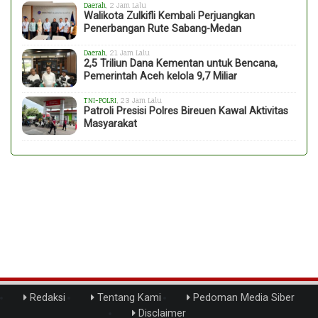
Daerah
, 2 Jam Lalu
Walikota Zulkifli Kembali Perjuangkan
Penerbangan Rute Sabang-Medan
Daerah
, 21 Jam Lalu
2,5 Triliun Dana Kementan untuk Bencana,
Pemerintah Aceh kelola 9,7 Miliar
TNI-POLRI
, 23 Jam Lalu
Patroli Presisi Polres Bireuen Kawal Aktivitas
Masyarakat
Redaksi
Tentang Kami
Pedoman Media Siber
Disclaimer