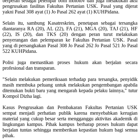
berperan sebagai pelempar bom molotov dan juga melakukan aksi
pengrusakan fasilitas Fakultas Pertanian USK. Pasal yang dijerat
yakni Pasal 308 ayat (1) Jo Pasal 262 ayat (1) KUHPidana.
Selain itu, sambung Kasatreskrim, penetapan sebagai tersangka
diantaranya RA (20), AL (22), FA (21), MGA (20), TAJ (21), HF
(22), IS (20), dan TKS (20) dengan peran turut melakukan
penyerangan dan pelemparan ke Fakultas Pertanian USK. Pasal
yang di persangkakan Pasal 308 Jo Pasal 262 Jo Pasal 521 Jo Pasal
522 KUHPidana.
Polisi juga memastikan proses hukum akan berjalan secara
profesional dan transparan.
"Selain melakukan pemeriksaan terhadap para tersangka, penyidik
masih membuka peluang untuk melakukan pengembangan apabila
ditemukan bukti baru yang mengarah kepada pelaku lainnya," tutur
Kompol Dizha lagi.
Kasus Pengrusakan dan Pembakaran Fakultas Pertanian USK
sempat menjadi perhatian publik karena menyebabkan kerugian
material yang cukup besar serta mengganggu aktivitas akademik di
lingkungan kampus. Pihak kampus berharap proses hukum dapat
berjalan tuntas sehingga memberikan kepastian hukum bagi semua
pihak.