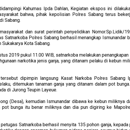
didampingi Kahumas Ipda Dahlan, Kegiatan ekspos ini dilakukan
yarakat bahwa, pihak kepolisian Polres Sabang terus beker
di Sabang.
 masyarakat dan surat perintah penyelidikan Nomor.Sp.Lidik/1
as Satnarkoba Polres Sabang berhasil menangkap Ismunandar bi
n Sukakarya Kota Sabang.
gustus 2019 pukul 11.00 WIB, satnarkoba melakukan penangkapan
gunaan narkotika jenis ganja, yang ditanam pelaku di kebun mil
ersebut dipimpin langsung Kasat Narkoba Polres Sabang Ip
pelaku, ditemukan tanaman ganja yang ditanam dalam pot bunga. 
ada di Jurong Teupin Layeue.
ong (Desa), kemudian Ismunandar dibawa ke kebun miliknya d
m pot bunga itu benar miliknya dan dia pun digiring ke Mapo
k petugas Satnarkoba berhasil menyita 135 pohon ganja, kepada