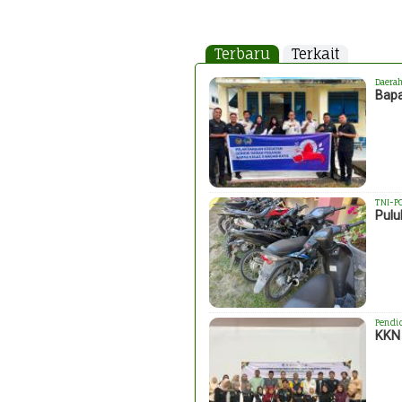
Terbaru
Terkait
Daera
Bapa
TNI-P
Pulu
Pendi
KKN 