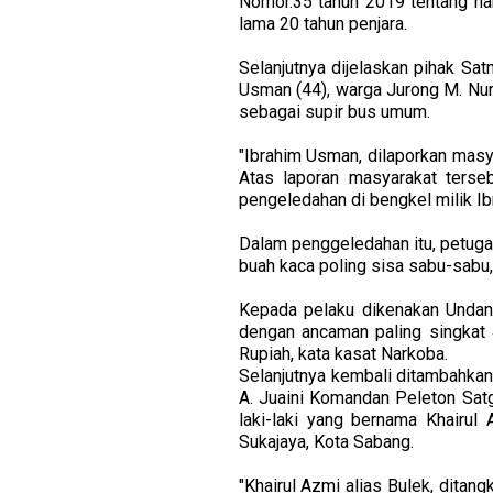
Nomor.35 tahun 2019 tentang na
lama 20 tahun penjara.
Selanjutnya dijelaskan pihak S
Usman (44), warga Jurong M. Nu
sebagai supir bus umum.
"Ibrahim Usman, dilaporkan masy
Atas laporan masyarakat terse
pengeledahan di bengkel milik Ib
Dalam penggeledahan itu, petuga
buah kaca poling sisa sabu-sabu,
Kepada pelaku dikenakan Undang
dengan ancaman paling singkat 4
Rupiah, kata kasat Narkoba.
Selanjutnya kembali ditambahkan
A. Juaini Komandan Peleton Sa
laki-laki yang bernama Khairu
Sukajaya, Kota Sabang.
"Khairul Azmi alias Bulek, ditan