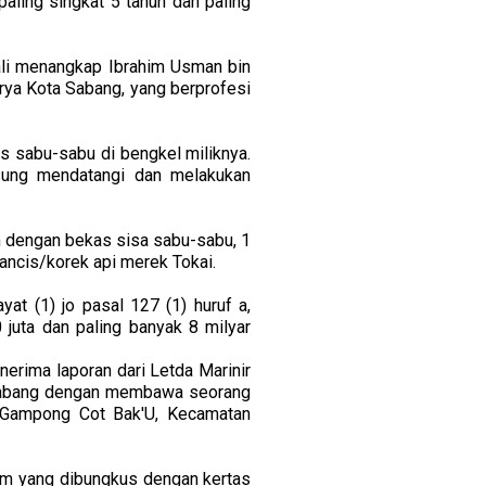
ling singkat 5 tahun dan paling
ali menangkap Ibrahim Usman bin
ya Kota Sabang, yang berprofesi
s sabu-sabu di bengkel miliknya.
gsung mendatangi dan melakukan
m dengan bekas sisa sabu-sabu, 1
ancis/korek api merek Tokai.
t (1) jo pasal 127 (1) huruf a,
 juta dan paling banyak 8 milyar
erima laporan dari Letda Marinir
 Sabang dengan membawa seorang
, Gampong Cot Bak'U, Kecamatan
gram yang dibungkus dengan kertas