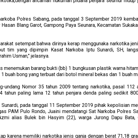
rkotika,dengan ancaman hukuman pidana penjara seumur hidup pa
atnarkoba Polres Sabang, pada tanggal 3 September 2019 kemb
r Hasan Blang Garot, Gampong Paya Seunara, Kecamatan Sukakar
arakat setempat bahwa dirinya kerap menggunaka narkotika jeni
but tim yang dipimpin Kasat Narkoba Iptu Sunardi, SH, lan
rahim Usman," jelasnya.
s menemukan barang bukti (bb) 1 bungkusan plastik warna hita
 1 buah bong yang terbuat dari botol mineral bekas dan 1 buah m
-undang Nomor 35 tahun 2009 tentang narkotika, pasal 112 aya
 tahun paling lama 12 tahun penjara denda paling sedikit 800
 Sunardi, pada tanggal 11 September 2019 pihak kepolisian men
tgas PAM Pulo Rondo, Juaini mendatangi Sat Narkoba Polres
l Azmi alias Bulek bin Hasyim (22), warga Jurong Dapu Bata
gkap karena memiliki narkotika jenis ganja dengan berat 71,18 