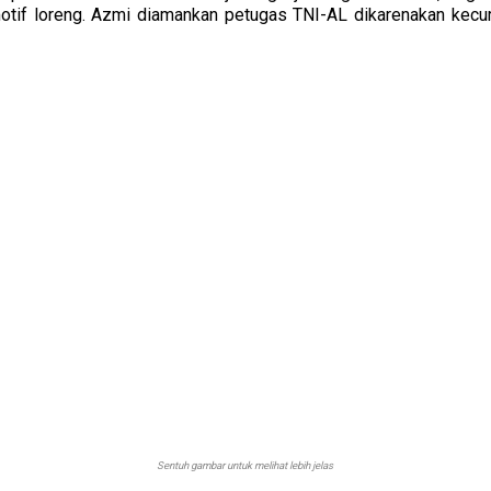
otif loreng. Azmi diamankan petugas TNI-AL dikarenakan kecur
Sentuh gambar untuk melihat lebih jelas