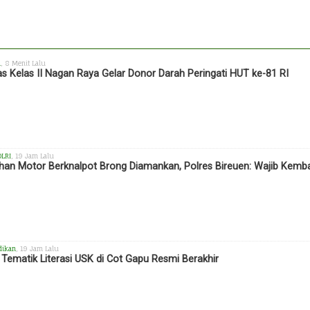
h
, 8 Menit Lalu
s Kelas II Nagan Raya Gelar Donor Darah Peringati HUT ke-81 RI
OLRI
, 19 Jam Lalu
han Motor Berknalpot Brong Diamankan, Polres Bireuen: Wajib Kemba
dikan
, 19 Jam Lalu
Tematik Literasi USK di Cot Gapu Resmi Berakhir