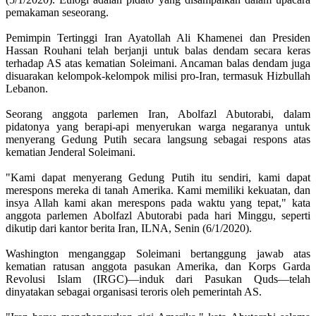
pemakaman seseorang.
Pemimpin Tertinggi Iran Ayatollah Ali Khamenei dan Presiden
Hassan Rouhani telah berjanji untuk balas dendam secara keras
terhadap AS atas kematian Soleimani. Ancaman balas dendam juga
disuarakan kelompok-kelompok milisi pro-Iran, termasuk Hizbullah
Lebanon.
Seorang anggota parlemen Iran, Abolfazl Abutorabi, dalam
pidatonya yang berapi-api menyerukan warga negaranya untuk
menyerang Gedung Putih secara langsung sebagai respons atas
kematian Jenderal Soleimani.
"Kami dapat menyerang Gedung Putih itu sendiri, kami dapat
merespons mereka di tanah Amerika. Kami memiliki kekuatan, dan
insya Allah kami akan merespons pada waktu yang tepat," kata
anggota parlemen Abolfazl Abutorabi pada hari Minggu, seperti
dikutip dari kantor berita Iran, ILNA, Senin (6/1/2020).
Washington menganggap Soleimani bertanggung jawab atas
kematian ratusan anggota pasukan Amerika, dan Korps Garda
Revolusi Islam (IRGC)—induk dari Pasukan Quds—telah
dinyatakan sebagai organisasi teroris oleh pemerintah AS.