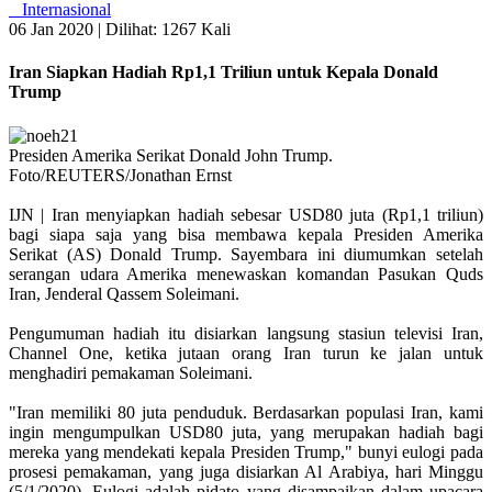
Internasional
06 Jan 2020 |
Dilihat: 1267 Kali
Iran Siapkan Hadiah Rp1,1 Triliun untuk Kepala Donald
Trump
Presiden Amerika Serikat Donald John Trump.
Foto/REUTERS/Jonathan Ernst
IJN | Iran menyiapkan hadiah sebesar USD80 juta (Rp1,1 triliun)
bagi siapa saja yang bisa membawa kepala Presiden Amerika
Serikat (AS) Donald Trump. Sayembara ini diumumkan setelah
serangan udara Amerika menewaskan komandan Pasukan Quds
Iran, Jenderal Qassem Soleimani.
Pengumuman hadiah itu disiarkan langsung stasiun televisi Iran,
Channel One, ketika jutaan orang Iran turun ke jalan untuk
menghadiri pemakaman Soleimani.
"Iran memiliki 80 juta penduduk. Berdasarkan populasi Iran, kami
ingin mengumpulkan USD80 juta, yang merupakan hadiah bagi
mereka yang mendekati kepala Presiden Trump," bunyi eulogi pada
prosesi pemakaman, yang juga disiarkan Al Arabiya, hari Minggu
(5/1/2020). Eulogi adalah pidato yang disampaikan dalam upacara