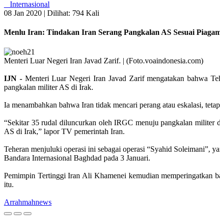
Internasional
08 Jan 2020 |
Dilihat: 794 Kali
Menlu Iran: Tindakan Iran Serang Pangkalan AS Sesuai Piag
Menteri Luar Negeri Iran Javad Zarif. | (Foto.voaindonesia.com)
IJN -
Menteri Luar Negeri Iran Javad Zarif mengatakan bahwa Teh
pangkalan militer AS di Irak.
Ia menambahkan bahwa Iran tidak mencari perang atau eskalasi, teta
“Sekitar 35 rudal diluncurkan oleh IRGC menuju pangkalan militer d
AS di Irak,” lapor TV pemerintah Iran.
Teheran menjuluki operasi ini sebagai operasi “Syahid Soleimani”,
Bandara Internasional Baghdad pada 3 Januari.
Pemimpin Tertinggi Iran Ali Khamenei kemudian memperingatkan ba
itu.
Arrahmahnews