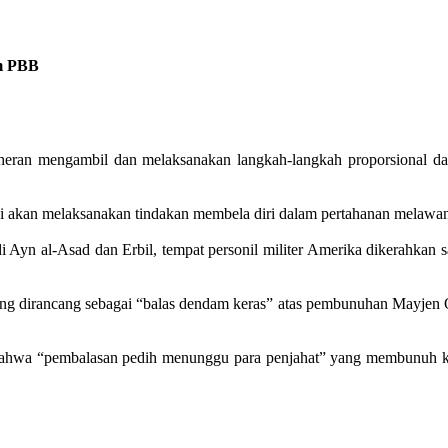
am PBB
eran mengambil dan melaksanakan langkah-langkah proporsional da
pi akan melaksanakan tindakan membela diri dalam pertahanan melawan
i Ayn al-Asad dan Erbil, tempat personil militer Amerika dikerahkan s
 yang dirancang sebagai “balas dendam keras” atas pembunuhan Mayjen
hwa “pembalasan pedih menunggu para penjahat” yang membunuh koma