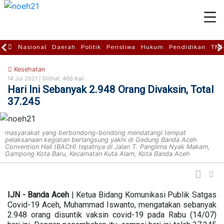
Nasional
Daerah
Politik
Peristiwa
Hukum
Pendidikan
TNI
Kesehatan
14 Jul 2021 |
Dilihat: 466 Kali
Hari Ini Sebanyak 2.948 Orang Divaksin, Total
37.245
masyarakat yang berbondong-bondong mendatangi tempat
pelaksanaan kegiatan berlangsung yakni di Gedung Banda Aceh
Convention Hall (BACH) tepatnya di Jalan T. Panglima Nyak Makam,
Gampong Kota Baru, Kecamatan Kuta Alam, Kota Banda Aceh
IJN - Banda Aceh
| Ketua Bidang Komunikasi Publik Satgas
Covid-19 Aceh, Muhammad Iswanto, mengatakan sebanyak
2.948 orang disuntik vaksin covid-19 pada Rabu (14/07)