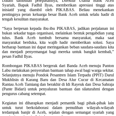
Dalam sambutan pelepasannya, Direktur Utama Bank Aceh
Syariah, Bapak Fadhil Ilyas, memberikan apresiasi tinggi atas
inisiatif yang diambil oleh PIKABAS. Beliau menekankan
pentingnya peran keluarga besar Bank Aceh untuk selalu hadir di
tengah kesulitan masyarakat.
“Saya berpesan kepada ibu-ibu PIKABAS, jadikan perjalanan ini
bukan sekadar tugas organisasi, melainkan bentuk pengabdian yang
tulus. Bank Aceh tumbuh bersama masyarakat, maka saat
masyarakat berduka, kita wajib hadir memberikan solusi. Saya
berharap bantuan ini dapat meringankan beban saudara-saudara kita
dan menjadi penyemangat bagi mereka untuk bangkit kembali,”
pesan Fadhil Ilyas.
Rombongan PIKABAS bergerak dari Banda Aceh menuju Panton
Labu melakukan penyerahan bantuan tahap awal bagi warga sekitar.
Selanjutnya menuju Pondok Pesantren Islam Terpadu (PPIT) Darul
Mukhlisin di Karang Baru dan Desa Alur Cucur di Kecamatan
Rantau Aceh Tamiang dan berakhir di Idi Rayeuk dan Desa Sahraja
(Pante Bidari) untuk penyaluran bantuan dan silaturahmi dengan
pengurus cabang setempat.
Kegiatan ini diharapkan menjadi pemantik bagi pihak-pihak lain
untuk turut berkolaborasi dalam pemulihan wilayah-wilayah
terdampak banjir di Aceh, sejalan dengan semangat syariah yang