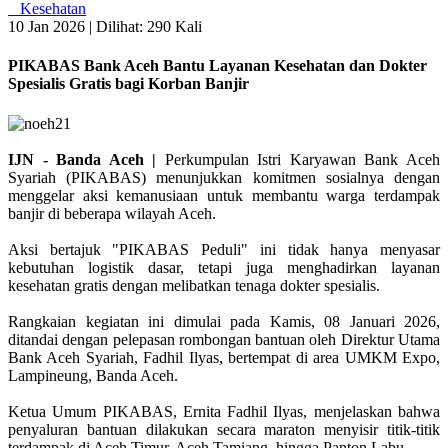
Kesehatan
10 Jan 2026 |
Dilihat: 290 Kali
PIKABAS Bank Aceh Bantu Layanan Kesehatan dan Dokter
Spesialis Gratis bagi Korban Banjir
IJN - Banda Aceh |
Perkumpulan Istri Karyawan Bank Aceh
Syariah (PIKABAS) menunjukkan komitmen sosialnya dengan
menggelar aksi kemanusiaan untuk membantu warga terdampak
banjir di beberapa wilayah Aceh.
Aksi bertajuk "PIKABAS Peduli" ini tidak hanya menyasar
kebutuhan logistik dasar, tetapi juga menghadirkan layanan
kesehatan gratis dengan melibatkan tenaga dokter spesialis.
Rangkaian kegiatan ini dimulai pada Kamis, 08 Januari 2026,
ditandai dengan pelepasan rombongan bantuan oleh Direktur Utama
Bank Aceh Syariah, Fadhil Ilyas, bertempat di area UMKM Expo,
Lampineung, Banda Aceh.
Ketua Umum PIKABAS, Ernita Fadhil Ilyas, menjelaskan bahwa
penyaluran bantuan dilakukan secara maraton menyisir titik-titik
terdampak di Aceh Timur, Aceh Tamiang, hingga Panton Labu.