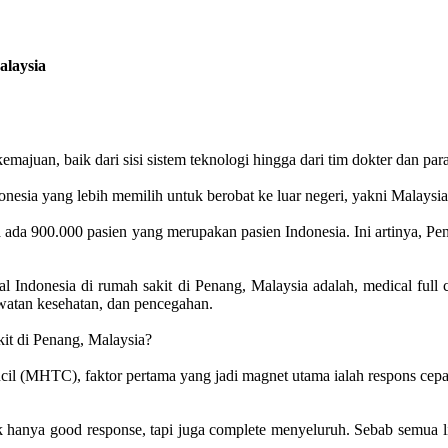
alaysia
uan, baik dari sisi sistem teknologi hingga dari tim dokter dan para
onesia yang lebih memilih untuk berobat ke luar negeri, yakni Malaysi
juta ada 900.000 pasien yang merupakan pasien Indonesia. Ini artinya, 
al Indonesia di rumah sakit di Penang, Malaysia adalah, medical full 
rawatan kesehatan, dan pencegahan.
kit di Penang, Malaysia?
il (MHTC), faktor pertama yang jadi magnet utama ialah respons cepat 
k hanya good response, tapi juga complete menyeluruh. Sebab semua lin