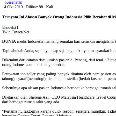
Kesehatan
14 Okt 2019 |
Dilihat: 881 Kali
Ternyata Ini Alasan Banyak Orang Indonesia Pilih Berobat di M
Twin Tower/Net
DUNIA
medis Indonesia memang semakin hari semakin mengalami kemaj
Tapi tahukah Anda, sejatinya tetap saja begitu banyak masyarakat Ind
Diketahui dari catatan data jumlah pasien di Penang, dari total 1,2 
orang Indonesia untuk datang berobat.
Perawatan top seller yang paling banyak diminta oleh para pasien as
tabung), syaraf (neurologi), dental dan estetika (bedah kosmetik, pe
Sebetulnya apa alasan pasien Indonesia berobat ke berbagai rumah sa
Dijelaskan oleh Sherene Azli, CEO Malaysia Healthcare Travel Counc
dari berbagai rumah sakit yang ada.
"Pertama itu faktornya karena quick respon, sesegera mungkin. Tida
kawasan George Town, Penang, Malaysia.