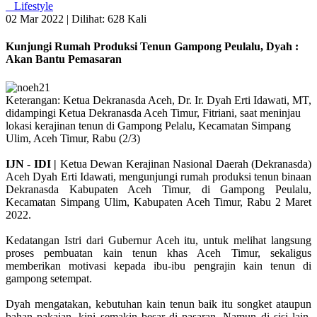
Lifestyle
02 Mar 2022 |
Dilihat: 628 Kali
Kunjungi Rumah Produksi Tenun Gampong Peulalu, Dyah :
Akan Bantu Pemasaran
Keterangan: Ketua Dekranasda Aceh, Dr. Ir. Dyah Erti Idawati, MT,
didampingi Ketua Dekranasda Aceh Timur, Fitriani, saat meninjau
lokasi kerajinan tenun di Gampong Pelalu, Kecamatan Simpang
Ulim, Aceh Timur, Rabu (2/3)
IJN - IDI |
Ketua Dewan Kerajinan Nasional Daerah (Dekranasda)
Aceh Dyah Erti Idawati, mengunjungi rumah produksi tenun binaan
Dekranasda Kabupaten Aceh Timur, di Gampong Peulalu,
Kecamatan Simpang Ulim, Kabupaten Aceh Timur, Rabu 2 Maret
2022.
Kedatangan Istri dari Gubernur Aceh itu, untuk melihat langsung
proses pembuatan kain tenun khas Aceh Timur, sekaligus
memberikan motivasi kepada ibu-ibu pengrajin kain tenun di
gampong setempat.
Dyah mengatakan, kebutuhan kain tenun baik itu songket ataupun
bahan pakaian, kini semakin besar di pasaran. Namun di sisi lain,