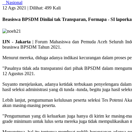
Nasional
12 Ags 2021 |
Dilihat: 499 Kali
Beasiswa BPSDM Dinilai tak Transparan, Formapa - SI lapor
IJN
-
Jakarta
| Forum Mahasiswa dan Pemuda Aceh Seluruh Indo
beasiswa BPSDM Tahun 2021.
Menurut mereka, diduga adanya indikasi kecurangan dalam proses 
"Pasalnya tidak ada transparansi dari pihak BPSDM dalam meng
12 Agustus 2021.
Suyanto menjelaskan, adanya ketidak terbukaan penyelengara dalam
hasil seleksi administrasi yang di tunda -tunda, begitu juga hasil se
Lebih lanjut, pengumuman kelulusan peserta seleksi Tes Potensi A
akun masing-masing peserta.
"Pengumuman yang di keluarkan juga hanya di kirim ke masing-masing
grade minimum untuk lulus serta mereka juga tidak mempulikasikan n
Menurutnya, hal itu tentunya membuat publik berangapan adanya pe