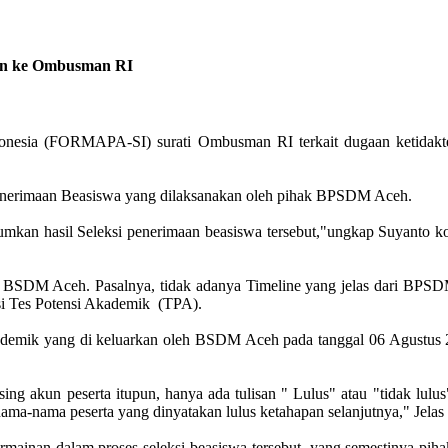
kan ke Ombusman RI
nesia (FORMAPA-SI) surati Ombusman RI terkait dugaan ketidakt
penerimaan Beasiswa yang dilaksanakan oleh pihak BPSDM Aceh.
umumkan hasil Seleksi penerimaan beasiswa tersebut,"ungkap Suy
 BSDM Aceh. Pasalnya, tidak adanya Timeline yang jelas dari BPSDM
leksi Tes Potensi Akademik (TPA).
kademik yang di keluarkan oleh BSDM Aceh pada tanggal 06 Agustus 20
 akun peserta itupun, hanya ada tulisan " Lulus" atau "tidak lulus", 
ama-nama peserta yang dinyatakan lulus ketahapan selanjutnya," Jelas
rmainan dalam proses seleksi beasiswa tersebut, yang semestinya pi