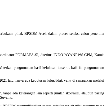
erbukaan pihak BPSDM Aceh dalam proses seleksi calon penerima
anto koordinator FORMAPA-SI, diterima INDOJAYANEWS.CPM, Kamis
 terkait pengumunan hasil kelulusan tersebut, baik itu pengumuman
21 lalu hanya ada keputusan lulus/tidak yang di sampaikan melalui
tanpa ada keterangan lain seperti jumlah skor/nilai, ataupun pasing
 Suyanto.
hak BPSDM mempulikasikan secara terbuka terkait nilai maupun nama