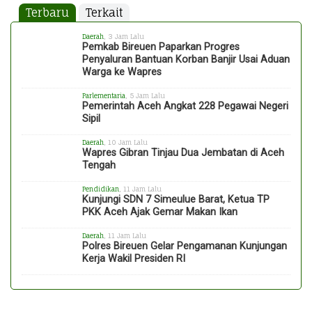
Terbaru
Terkait
Daerah
, 3 Jam Lalu
Pemkab Bireuen Paparkan Progres
Penyaluran Bantuan Korban Banjir Usai Aduan
Warga ke Wapres
Parlementaria
, 5 Jam Lalu
Pemerintah Aceh Angkat 228 Pegawai Negeri
Sipil
Daerah
, 10 Jam Lalu
Wapres Gibran Tinjau Dua Jembatan di Aceh
Tengah
Pendidikan
, 11 Jam Lalu
Kunjungi SDN 7 Simeulue Barat, Ketua TP
PKK Aceh Ajak Gemar Makan Ikan
Daerah
, 11 Jam Lalu
Polres Bireuen Gelar Pengamanan Kunjungan
Kerja Wakil Presiden RI