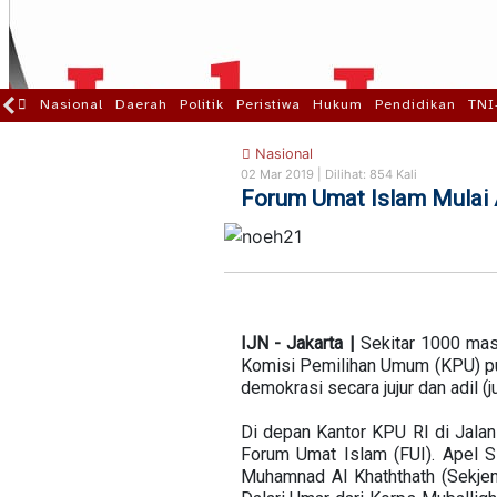
Nasional
Daerah
Politik
Peristiwa
Hukum
Pendidikan
TNI
Nasional
02 Mar 2019 |
Dilihat: 854 Kali
Forum Umat Islam Mulai 
IJN - Jakarta |
Sekitar 1000 mas
Komisi Pemilihan Umum (KPU) p
demokrasi secara jujur dan adil (j
Di depan Kantor KPU RI di Jala
Forum Umat Islam (FUI). Apel Si
Muhamnad Al Khaththath (Sekjen