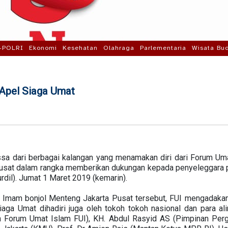
-POLRI
Ekonomi
Kesehatan
Olahraga
Parlementaria
Wisata Bu
Apel Siaga Umat
sa dari berbagai kalangan yang menamakan diri dari Forum Uma
usat dalam rangka memberikan dukungan kepada penyeleggara p
urdil). Jumat 1 Maret 2019 (kemarin).
n Imam bonjol Menteng Jakarta Pusat tersebut, FUI mengadakan
aga Umat dihadiri juga oleh tokoh tokoh nasional dan para al
 Forum Umat Islam FUI), KH. Abdul Rasyid AS (Pimpinan Pergu