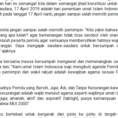
hari ini semangat kita dalam semangat jihad konstitusi untuk
udara, 17 April 2019 adalah hari penentuan umat Islam Indones
ah pada tanggal 17 April nanti, jangan sampai salah memilih pem
eminta jangan sampai salah memilih pemimpin. "Kita yakin bahw
nang apa kalah? agar kemenangan tidak bisa serobot oleh ora
eluruh peserta pemilu agar semuanya membersihkan hatinya wuju
curangan. Saya mengajak saudara-saudara untuk bersumpah 
 ajaknya.
ia bersama massa bersumpah mengawal dan memenangkan calo
a lain; "Kami umat Islam Indonesia siap mengikuti agenda Pemi
 pemimpin dan wakil rakyat adalah kewajiban agama sesuai 
dnya Pemilu yang Bersih, Jujur, Adi, dan Tanpa Kecurangan ka
npa kecurangan adalah wajib menurut agama seperti wajibnya umat
jujur, amanah, aktif dan aspiratif (tabligh), punya kemampua
Fatwa MUI 2000".
bertekad untuk bergerak dari pintu ke pintu di terga