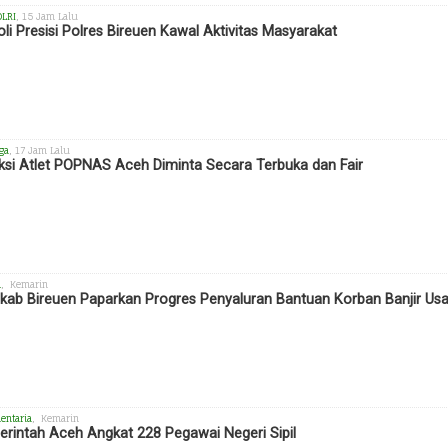
OLRI
, 15 Jam Lalu
oli Presisi Polres Bireuen Kawal Aktivitas Masyarakat
ga
, 17 Jam Lalu
ksi Atlet POPNAS Aceh Diminta Secara Terbuka dan Fair
h
, Kemarin
ab Bireuen Paparkan Progres Penyaluran Bantuan Korban Banjir Us
entaria
, Kemarin
rintah Aceh Angkat 228 Pegawai Negeri Sipil