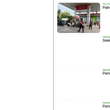
TNI-P
Patr
Olahra
Sele
Daera
Pemk
Parlem
Peme