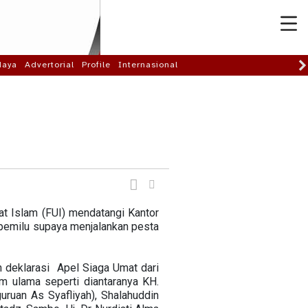
daya
Advertorial
Profile
Internasional
t Islam (FUI) mendatangi Kantor
emilu supaya menjalankan pesta
 deklarasi Apel Siaga Umat dari
im ulama seperti diantaranya KH.
ruan As Syafliyah), Shalahuddin