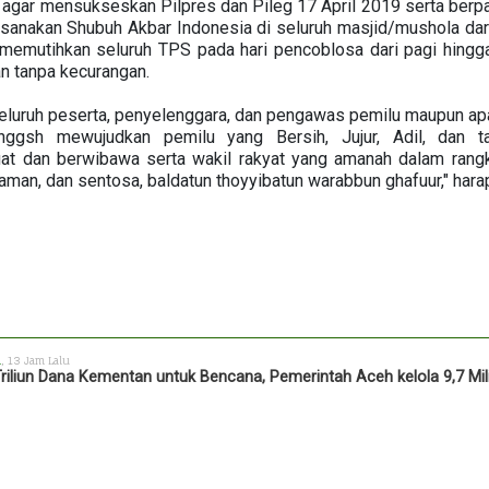
n agar mensukseskan Pilpres dan Pileg 17 April 2019 serta berp
ksanakan Shubuh Akbar Indonesia di seluruh masjid/mushola da
n memutihkan seluruh TPS pada hari pencoblosa dari pagi hingg
dan tanpa kecurangan.
eluruh peserta, penyelenggara, dan pengawas pemilu maupun ap
ggsh mewujudkan pemilu yang Bersih, Jujur, Adil, dan t
at dan berwibawa serta wakil rakyat yang amanah dalam ran
aman, dan sentosa, baldatun thoyyibatun warabbun ghafuur," hara
h
, 13 Jam Lalu
Triliun Dana Kementan untuk Bencana, Pemerintah Aceh kelola 9,7 Mil