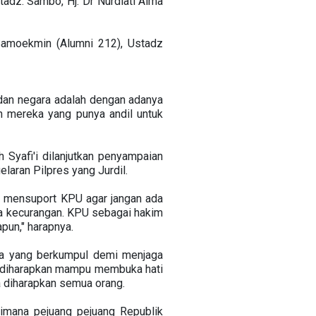
tadz. Sambo, Hj. Dr Nurdiati Alma
Bamoekmin (Alumni 212), Ustadz
dan negara adalah dengan adanya
ah mereka yang punya andil untuk
Syafi'i dilanjutkan penyampaian
aran Pilpres yang Jurdil.
asa mensuport KPU agar jangan ada
ada kecurangan. KPU sebagai hakim
pun," harapnya.
sa yang berkumpul demi menjaga
t diharapkan mampu membuka hati
a diharapkan semua orang.
imana pejuang pejuang Republik