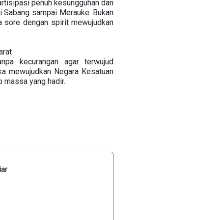
artisipasi penuh kesungguhan dan
ri Sabang sampai Merauke. Bukan
a sore dengan spirit mewujudkan
arat
anpa kecurangan agar terwujud
gka mewujudkan Negara Kesatuan
p massa yang hadir.
iar