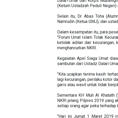
Dalari Umar dari Korps Muballigh
(Ketum Ustadzah Peduli Negeri) d
Selain itu, Dr. Abas Toha (Al
Namrudin (Ketua GMJ), dan ustadz
Dalam kesempatan itu, para pese
"Forum Umat Islam Tolak Kecura
ketidak adilan dan kecurangan, 
menghancurkan NKRI.
Kegaiatan Apel Siaga Umat diaw
sambutan dari Ustadz Dalari Umar
"Kita ucapkan terima kasih terha
lagi kecurangan, perilaku kotor 
garis atau wasit untuk tidak ber
Sementara KH Muh Al Khatath (
NKRI jelang Pilpres 2019 yang 
setiap orang agar peka terhadap 
"Hari ini Jumat 1 Maret 2019 