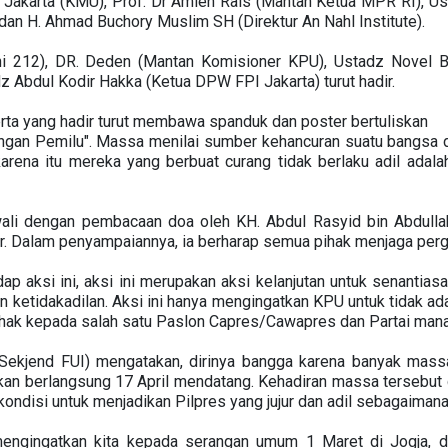
 Jakarta (KMU), Prof. Dr Amien Rais (Mantan Ketua MPR RI), Us
an H. Ahmad Buchory Muslim SH (Direktur An Nahl Institute).
umni 212), DR. Deden (Mantan Komisioner KPU), Ustadz Novel 
 Abdul Kodir Hakka (Ketua DPW FPI Jakarta) turut hadir.
rta yang hadir turut membawa spanduk dan poster bertuliskan
ngan Pemilu". Massa menilai sumber kehancuran suatu bangsa 
karena itu mereka yang berbuat curang tidak berlaku adil adal
ali dengan pembacaan doa oleh KH. Abdul Rasyid bin Abdullah 
. Dalam penyampaiannya, ia berharap semua pihak menjaga pergel
dap aksi ini, aksi ini merupakan aksi kelanjutan untuk senanti
dan ketidakadilan. Aksi ini hanya mengingatkan KPU untuk tidak 
pihak kepada salah satu Paslon Capres/Cawapres dan Partai mana
Sekjend FUI) mengatakan, dirinya bangga karena banyak mas
akan berlangsung 17 April mendatang. Kehadiran massa tersebu
kondisi untuk menjadikan Pilpres yang jujur dan adil sebagaiman
mengingatkan kita kepada serangan umum 1 Maret di Jogja, d