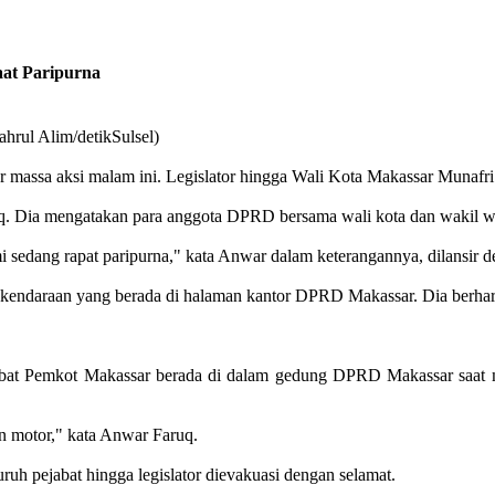
at Paripurna
ahrul Alim/detikSulsel)
assa aksi malam ini. Legislator hingga Wali Kota Makassar Munafri '
. Dia mengatakan para anggota DPRD bersama wali kota dan wakil wal
edang rapat paripurna," kata Anwar dalam keterangannya, dilansir de
ndaraan yang berada di halaman kantor DPRD Makassar. Dia berharap 
ejabat Pemkot Makassar berada di dalam gedung DPRD Makassar saa
n motor," kata Anwar Faruq.
uh pejabat hingga legislator dievakuasi dengan selamat.