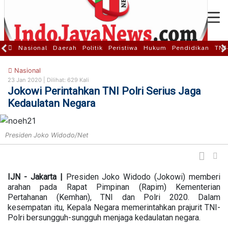
Nasional
Daerah
Politik
Peristiwa
Hukum
Pendidikan
TNI
Nasional
23 Jan 2020 |
Dilihat: 629 Kali
Jokowi Perintahkan TNI Polri Serius Jaga
Kedaulatan Negara
Presiden Joko Widodo/Net
IJN - Jakarta |
Presiden Joko Widodo (Jokowi) memberi
arahan pada Rapat Pimpinan (Rapim) Kementerian
Pertahanan (Kemhan), TNI dan Polri 2020. Dalam
kesempatan itu, Kepala Negara memerintahkan prajurit TNI-
Polri bersungguh-sungguh menjaga kedaulatan negara.