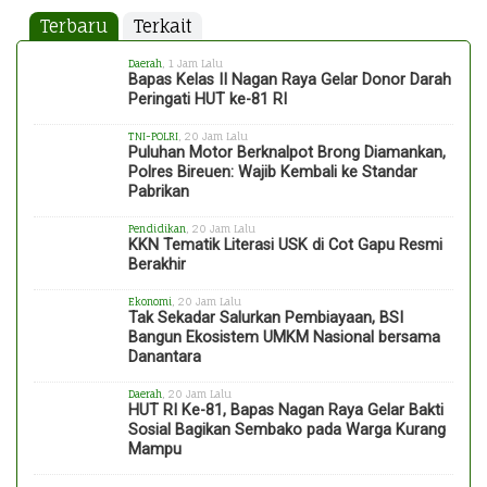
Terbaru
Terkait
Daerah
, 1 Jam Lalu
Bapas Kelas II Nagan Raya Gelar Donor Darah
Peringati HUT ke-81 RI
TNI-POLRI
, 20 Jam Lalu
Puluhan Motor Berknalpot Brong Diamankan,
Polres Bireuen: Wajib Kembali ke Standar
Pabrikan
Pendidikan
, 20 Jam Lalu
KKN Tematik Literasi USK di Cot Gapu Resmi
Berakhir
Ekonomi
, 20 Jam Lalu
Tak Sekadar Salurkan Pembiayaan, BSI
Bangun Ekosistem UMKM Nasional bersama
Danantara
Daerah
, 20 Jam Lalu
HUT RI Ke-81, Bapas Nagan Raya Gelar Bakti
Sosial Bagikan Sembako pada Warga Kurang
Mampu