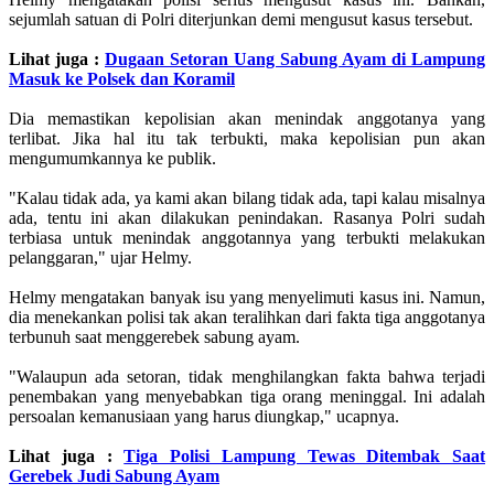
sejumlah satuan di Polri diterjunkan demi mengusut kasus tersebut.
Lihat juga :
Dugaan Setoran Uang Sabung Ayam di Lampung
Masuk ke Polsek dan Koramil
Dia memastikan kepolisian akan menindak anggotanya yang
terlibat. Jika hal itu tak terbukti, maka kepolisian pun akan
mengumumkannya ke publik.
"Kalau tidak ada, ya kami akan bilang tidak ada, tapi kalau misalnya
ada, tentu ini akan dilakukan penindakan. Rasanya Polri sudah
terbiasa untuk menindak anggotannya yang terbukti melakukan
pelanggaran," ujar Helmy.
Helmy mengatakan banyak isu yang menyelimuti kasus ini. Namun,
dia menekankan polisi tak akan teralihkan dari fakta tiga anggotanya
terbunuh saat menggerebek sabung ayam.
"Walaupun ada setoran, tidak menghilangkan fakta bahwa terjadi
penembakan yang menyebabkan tiga orang meninggal. Ini adalah
persoalan kemanusiaan yang harus diungkap," ucapnya.
Lihat juga :
Tiga Polisi Lampung Tewas Ditembak Saat
Gerebek Judi Sabung Ayam