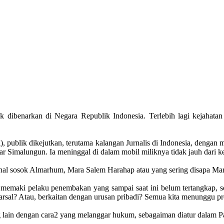
k dibenarkan di Negara Republik Indonesia. Terlebih lagi kejahat
i), publik dikejutkan, terutama kalangan Jurnalis di Indonesia, deng
tar Simalungun. Ia meninggal di dalam mobil miliknya tidak jauh dari
l sosok Almarhum, Mara Salem Harahap atau yang sering disapa Marsal,
, memaki pelaku penembakan yang sampai saat ini belum tertangkap,
an Marsal? Atau, berkaitan dengan urusan pribadi? Semua kita menunggu 
g lain dengan cara2 yang melanggar hukum, sebagaiman diatur dala