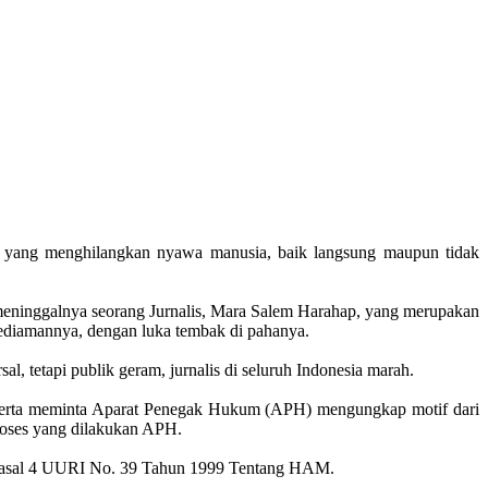
an yang menghilangkan nyawa manusia, baik langsung maupun tidak
an meninggalnya seorang Jurnalis, Mara Salem Harahap, yang merupakan
 kediamannya, dengan luka tembak di pahanya.
 tetapi publik geram, jurnalis di seluruh Indonesia marah.
 serta meminta Aparat Penegak Hukum (APH) mengungkap motif dari
proses yang dilakukan APH.
m Pasal 4 UURI No. 39 Tahun 1999 Tentang HAM.