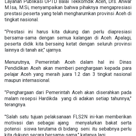
Layanan Publikasi UPTD Balai Tekkomdik Aceh, Drs. Anwar
M.Isa, M.Si, menyampaikan bahwa pihaknya mengapresiasi
prestasi peserta yang telah mengharumkan provinsi Aceh di
tingkat nasional.
"Prestasi ini harus kita dukung dan perlu diapresiasi
bersama-sama dengan semua kalangan di Aceh. Apalagi,
peserta didik kita bersaing ketat dengan seluruh provinsi
lainnya di tanah air," ujarnya.
Menurutnya, Pemerintah Aceh dalam hal ini Dinas
Pendidikan Aceh akan memberi penghargaan kepada para
pelajar Aceh yang meraih juara 1.2 dan 3 tingkat nasional
maupun internasional.
"Penghargaan dari Pemerintah Aceh akan diserahkan pada
malam resepsi Hardikda yang di adakan setiap tahunnya,"
terangnya.
"Salah satu tujuan pelaksanaan FLS2N ini-kan memberikan
motivasi dan sebagai ajang menyalurkan bakat serta
potensi siswa terutama di bidang seni. itu sebabnya perlu
kita dukung secara bersama-sama," katanya lagi.