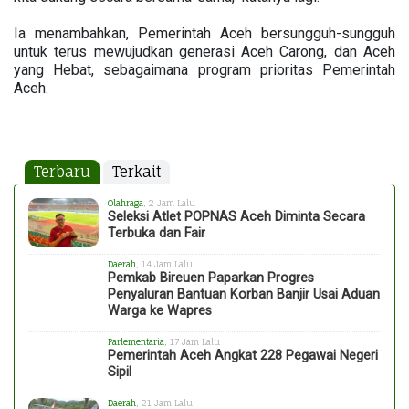
Ia menambahkan, Pemerintah Aceh bersungguh-sungguh
untuk terus mewujudkan generasi Aceh Carong, dan Aceh
yang Hebat, sebagaimana program prioritas Pemerintah
Aceh.
Terbaru
Terkait
Olahraga
, 2 Jam Lalu
Seleksi Atlet POPNAS Aceh Diminta Secara
Terbuka dan Fair
Daerah
, 14 Jam Lalu
Pemkab Bireuen Paparkan Progres
Penyaluran Bantuan Korban Banjir Usai Aduan
Warga ke Wapres
Parlementaria
, 17 Jam Lalu
Pemerintah Aceh Angkat 228 Pegawai Negeri
Sipil
Daerah
, 21 Jam Lalu