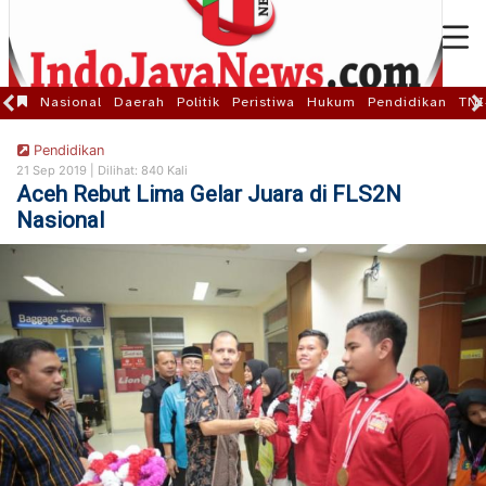
Nasional
Daerah
Politik
Peristiwa
Hukum
Pendidikan
TNI
Pendidikan
21 Sep 2019 |
Dilihat: 840 Kali
Aceh Rebut Lima Gelar Juara di FLS2N
Nasional