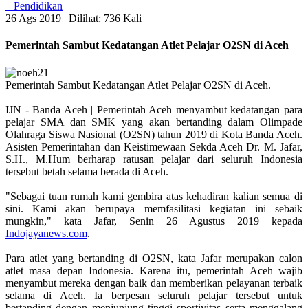
Pendidikan
26 Ags 2019 |
Dilihat: 736 Kali
Pemerintah Sambut Kedatangan Atlet Pelajar O2SN di Aceh
Pemerintah Sambut Kedatangan Atlet Pelajar O2SN di Aceh.
IJN - Banda Aceh | Pemerintah Aceh menyambut kedatangan para
pelajar SMA dan SMK yang akan bertanding dalam Olimpade
Olahraga Siswa Nasional (O2SN) tahun 2019 di Kota Banda Aceh.
Asisten Pemerintahan dan Keistimewaan Sekda Aceh Dr. M. Jafar,
S.H., M.Hum berharap ratusan pelajar dari seluruh Indonesia
tersebut betah selama berada di Aceh.
"Sebagai tuan rumah kami gembira atas kehadiran kalian semua di
sini. Kami akan berupaya memfasilitasi kegiatan ini sebaik
mungkin," kata Jafar, Senin 26 Agustus 2019 kepada
Indojayanews.com
.
Para atlet yang bertanding di O2SN, kata Jafar merupakan calon
atlet masa depan Indonesia. Karena itu, pemerintah Aceh wajib
menyambut mereka dengan baik dan memberikan pelayanan terbaik
selama di Aceh. Ia berpesan seluruh pelajar tersebut untuk
bertanding dengan menjunjung tinggi sportivitas serta menggalang