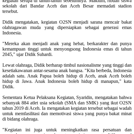
kegiatan serupa di tahun-tahun sebelumnya. Maklum, ribuan siswa
sekolah dari Bandar Aceh dan Aceh Besar memadati stadion
tersebut.
Didik mengatakan, kegiatan O2SN menjadi sarana mencair bakat
olahragawan muda yang dipersiapkan sebagai generasi emas
Indonesia.
"Mereka akan menjadi anak yang hebat, berkarakter dan punya
kemampuan tinggi untuk menyongsong Indonesia emas di tahun
2045," ujar Didik Suhardi.
Lewat olahraga, Didik berharap timbul nasionalisme yang tinggi dan
kesetiakawanan antar-sesama anak bangsa. "Kita berbeda, Indonesia
adalah satu. Anak Papua boleh hidup di Aceh, anak Aceh boleh
hidup di Jawa. Anak Indonesia boleh hidup di manapun," kata
Didik.
Sementara Ketua Pelaksana Kegiatan, Syaridin, mengatakan bahwa
sebanyak 884 atlet usia sekolah (SMA dan SMK) yang ikut O2SN
tahun 2019 di Aceh. Ia mengatakan kegiatan tersebut sebagai wadah
untuk memfasilitasi dan memotivasi siswa yang punya bakat minat
di bidang olahraga.
"Kegiatan ini juga untuk meningkatkan rasa persatuan dan