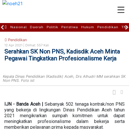
Nasional
Daerah
Politik
Peristiwa
Hukum
Pendidikan
TNI
Pendidikan
12 Apr 2021 |
Dilihat: 557 Kali
Serahkan SK Non PNS, Kadisdik Aceh Minta
Pegawai Tingkatkan Profesionalisme Kerja
Kepala Dinas Pendidikan (Kadisdik) Aceh, Drs Alhudri MM serahkan SK
Non PNS. Foto ist
IJN - Banda Aceh |
Sebanyak 502 tenaga kontrak/non PNS
yang bekerja di lingkungan Dinas Pendidikan Aceh tahun
2021 mengikrarkan sumpah komitmen untuk dapat
meningkatkan profesionalisme dalam bekerja serta
memberikan pelayanan prima kepada masyarakat.