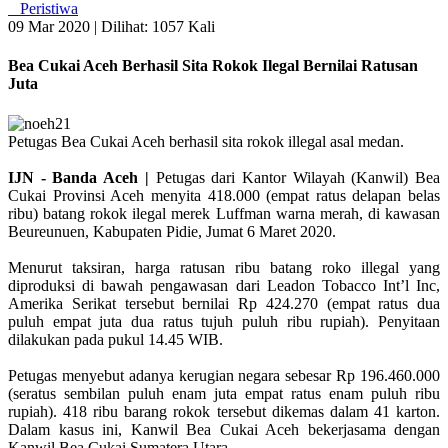
Peristiwa
09 Mar 2020 |
Dilihat: 1057 Kali
Bea Cukai Aceh Berhasil Sita Rokok Ilegal Bernilai Ratusan
Juta
Petugas Bea Cukai Aceh berhasil sita rokok illegal asal medan.
IJN - Banda Aceh |
Petugas dari Kantor Wilayah (Kanwil) Bea
Cukai Provinsi Aceh menyita 418.000 (empat ratus delapan belas
ribu) batang rokok ilegal merek Luffman warna merah, di kawasan
Beureunuen, Kabupaten Pidie, Jumat 6 Maret 2020.
Menurut taksiran, harga ratusan ribu batang roko illegal yang
diproduksi di bawah pengawasan dari Leadon Tobacco Int’l Inc,
Amerika Serikat tersebut bernilai Rp 424.270 (empat ratus dua
puluh empat juta dua ratus tujuh puluh ribu rupiah). Penyitaan
dilakukan pada pukul 14.45 WIB.
Petugas menyebut adanya kerugian negara sebesar Rp 196.460.000
(seratus sembilan puluh enam juta empat ratus enam puluh ribu
rupiah). 418 ribu barang rokok tersebut dikemas dalam 41 karton.
Dalam kasus ini, Kanwil Bea Cukai Aceh bekerjasama dengan
Kanwil Bea Cukai Sumatera Utara.