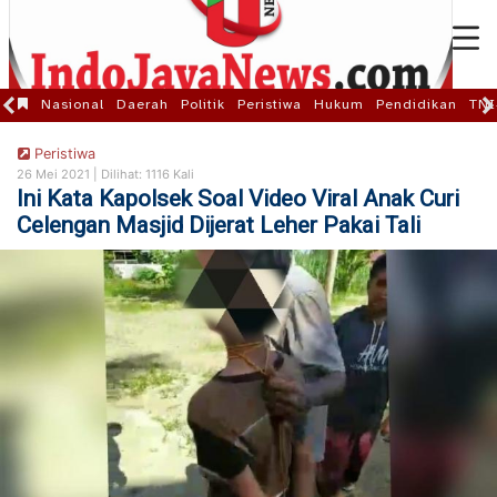
Nasional
Daerah
Politik
Peristiwa
Hukum
Pendidikan
TNI
Peristiwa
26 Mei 2021 |
Dilihat: 1116 Kali
Ini Kata Kapolsek Soal Video Viral Anak Curi
Celengan Masjid Dijerat Leher Pakai Tali