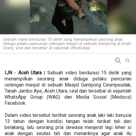
Sebuah video berdurasi 15 detik yang menampilkan seorang anak
diduga pelaku pencurian celengan masjid di sebuah Gampong di Aceh
Utara, viral dan tersebar di sejumlah WhatsApp
IJN
-
Aceh Utara
| Sebuah video berdurasi 15 detik yang
menampilkan seorang anak diduga pelaku pencurian
celengan masjid di sebuah Masjid Gampong Ceumpeudak,
Tanah Jambo Aye, Aceh Utara, viral dan tersebar di sejumlah
WhatsApp Group (WAG) dan Media Sosial (Medsos)
Facebook.
Dalam video tersebut terlihat seorang anak laki-laki berusia
13 tahun dengan kondisi tangan telah terikat tali dari
belakang, lalu seorang pria dewasa menjerat lagi leher si
anak dengan seutas tali dan menariknya agar anak itu