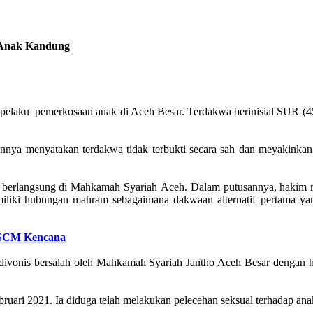
 Anak Kandung
aku pemerkosaan anak di Aceh Besar. Terdakwa berinisial SUR (45 
nya menyatakan terdakwa tidak terbukti secara sah dan meyakinka
g berlangsung di Mahkamah Syariah Aceh. Dalam putusannya, hakim 
miliki hubungan mahram sebagaimana dakwaan alternatif pertama y
 RSCM Kencana
R divonis bersalah oleh Mahkamah Syariah Jantho Aceh Besar dengan
uari 2021. Ia diduga telah melakukan pelecehan seksual terhadap ana