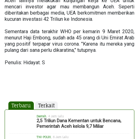
Aceh lainnya melakukan kunjungan kerja ke UEA untuk
mencari investor agar mau membangun Aceh. Seperti
diberitakan berbagai media, UEA berkomitmen memberikan
kucuran investasi 42 Triliun ke Indonesia.
Sementara data terakhir WHO per kemarin 9 Maret 2020,
menurut Haji Embong, sudah ada 45 orang di Uni Emirat Arab
yang positif terpapar virus corona. "Karena itu mereka yang
pulang dari sana perlu dikaratina," tutupnya.
Penulis: Hidayat. S
Terbaru
Terkait
Daerah
, 4 Jam Lalu
2,5 Triliun Dana Kementan untuk Bencana,
Pemerintah Aceh kelola 9,7 Miliar
TNI-POLRI
, 6 Jam Lalu