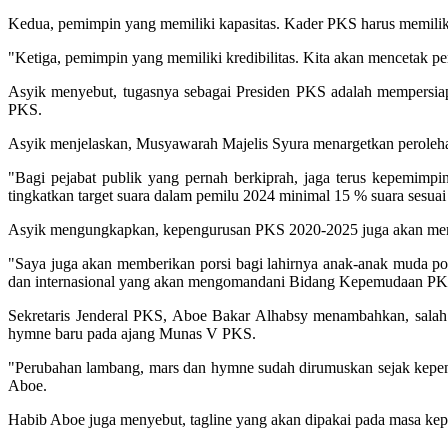
Kedua, pemimpin yang memiliki kapasitas. Kader PKS harus memiliki 
"Ketiga, pemimpin yang memiliki kredibilitas. Kita akan mencetak pem
Asyik menyebut, tugasnya sebagai Presiden PKS adalah mempersiap
PKS.
Asyik menjelaskan, Musyawarah Majelis Syura menargetkan peroleha
"Bagi pejabat publik yang pernah berkiprah, jaga terus kepemimpi
tingkatkan target suara dalam pemilu 2024 minimal 15 % suara sesua
Asyik mengungkapkan, kepengurusan PKS 2020-2025 juga akan mem
"Saya juga akan memberikan porsi bagi lahirnya anak-anak muda pote
dan internasional yang akan mengomandani Bidang Kepemudaan P
Sekretaris Jenderal PKS, Aboe Bakar Alhabsy menambahkan, salah
hymne baru pada ajang Munas V PKS.
"Perubahan lambang, mars dan hymne sudah dirumuskan sejak kepengu
Aboe.
Habib Aboe juga menyebut, tagline yang akan dipakai pada masa 