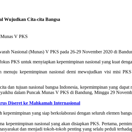
 Wujudkan Cita-cita Bangsa
am Munas V PKS
awarah Nasional (Munas) V PKS pada 26-29 November 2020 di Bandun
fokus PKS untuk menyiapkan kepemimpinan nasional yang kuat denga
menuju kepemimpinan nasional demi mewujudkan visi misi PKS yak
ta dan tujuan nasional bangsa Indonesia, kepemimpinan yang dapat m
 Syaikhu dalam Puncak Munas V PKS di Bandung, Minggu 29 Novemb
rus Diseret ke Mahkamah Internasional
kepemimpinan yang siap berkolaborasi dengan seluruh elemen bangs
utama kepemimpinan nasional yang akan disiapkan PKS. Pertama, pemimpi
masyarakat dan menjadi tokoh-tokoh penting yang selalu peduli terhad