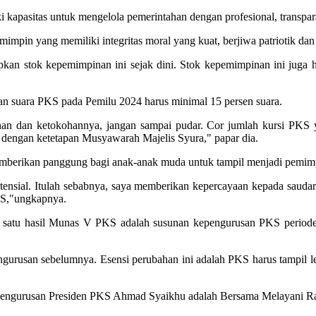
kapasitas untuk mengelola pemerintahan dengan profesional, transpara
impin yang memiliki integritas moral yang kuat, berjiwa patriotik dan 
kan stok kepemimpinan ini sejak dini. Stok kepemimpinan ini juga 
n suara PKS pada Pemilu 2024 harus minimal 15 persen suara.
nan dan ketokohannya, jangan sampai pudar. Cor jumlah kursi PKS ya
i dengan ketetapan Musyawarah Majelis Syura," papar dia.
berikan panggung bagi anak-anak muda untuk tampil menjadi pemim
nsial. Itulah sebabnya, saya memberikan kepercayaan kepada saudara 
KS,"ungkapnya.
 satu hasil Munas V PKS adalah susunan kepengurusan PKS periode
rusan sebelumnya. Esensi perubahan ini adalah PKS harus tampil leb
kepengurusan Presiden PKS Ahmad Syaikhu adalah Bersama Melayani 