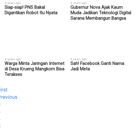
4 years ago
4 years ago
Siap-siap! PNS Bakal
Gubernur Nova Ajak Kaum
Digantikan Robot Itu Nyata
Muda Jadikan Teknologi Digital
Sarana Membangun Bangsa
4 years ago
4 years ago
Warga Minta Jaringan Internet
Sah! Facebook Ganti Nama
di Desa Krueng Mangkom Bisa
Jadi Meta
Terakses
irst
Previous
3
4
5
6
7