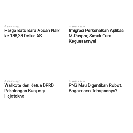
4 years ago
4 years ago
Harga Batu Bara Acuan Naik
Imigrasi Perkenalkan Aplikasi
ke 188,38 Dollar AS
M-Paspor, Simak Cara
Kegunaannya!
4 years ago
4 years ago
Walikota dan Ketua DPRD
PNS Mau Digantikan Robot,
Pekalongan Kunjungi
Bagaimana Tahapannya?
Hejotekno