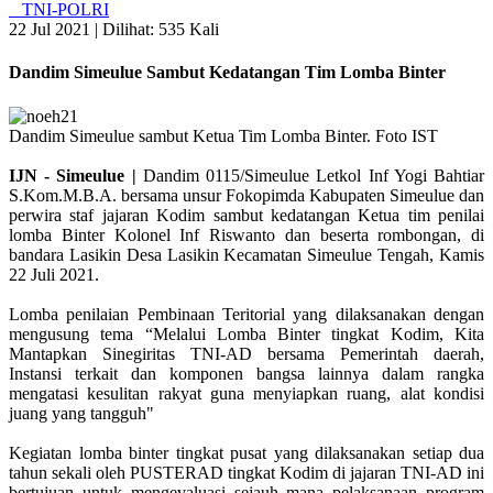
TNI-POLRI
22 Jul 2021 |
Dilihat: 535 Kali
Dandim Simeulue Sambut Kedatangan Tim Lomba Binter
Dandim Simeulue sambut Ketua Tim Lomba Binter. Foto IST
IJN - Simeulue |
Dandim 0115/Simeulue Letkol Inf Yogi Bahtiar
S.Kom.M.B.A. bersama unsur Fokopimda Kabupaten Simeulue dan
perwira staf jajaran Kodim sambut kedatangan Ketua tim penilai
lomba Binter Kolonel Inf Riswanto dan beserta rombongan, di
bandara Lasikin Desa Lasikin Kecamatan Simeulue Tengah, Kamis
22 Juli 2021.
Lomba penilaian Pembinaan Teritorial yang dilaksanakan dengan
mengusung tema “Melalui Lomba Binter tingkat Kodim, Kita
Mantapkan Sinegiritas TNI-AD bersama Pemerintah daerah,
Instansi terkait dan komponen bangsa lainnya dalam rangka
mengatasi kesulitan rakyat guna menyiapkan ruang, alat kondisi
juang yang tangguh"
Kegiatan lomba binter tingkat pusat yang dilaksanakan setiap dua
tahun sekali oleh PUSTERAD tingkat Kodim di jajaran TNI-AD ini
bertujuan untuk mengevaluasi sejauh mana pelaksanaan program