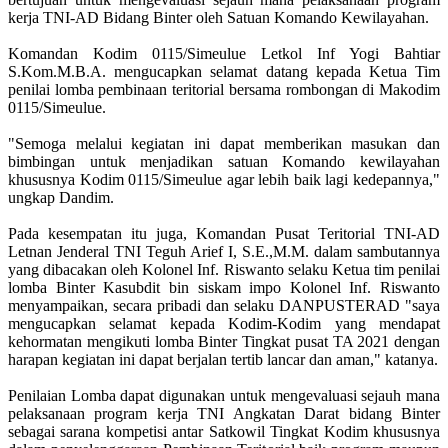
kerja TNI-AD Bidang Binter oleh Satuan Komando Kewilayahan.
Komandan Kodim 0115/Simeulue Letkol Inf Yogi Bahtiar
S.Kom.M.B.A. mengucapkan selamat datang kepada Ketua Tim
penilai lomba pembinaan teritorial bersama rombongan di Makodim
0115/Simeulue.
"Semoga melalui kegiatan ini dapat memberikan masukan dan
bimbingan untuk menjadikan satuan Komando kewilayahan
khususnya Kodim 0115/Simeulue agar lebih baik lagi kedepannya,"
ungkap Dandim.
Pada kesempatan itu juga, Komandan Pusat Teritorial TNI-AD
Letnan Jenderal TNI Teguh Arief I, S.E.,M.M. dalam sambutannya
yang dibacakan oleh Kolonel Inf. Riswanto selaku Ketua tim penilai
lomba Binter Kasubdit bin siskam impo Kolonel Inf. Riswanto
menyampaikan, secara pribadi dan selaku DANPUSTERAD "saya
mengucapkan selamat kepada Kodim-Kodim yang mendapat
kehormatan mengikuti lomba Binter Tingkat pusat TA 2021 dengan
harapan kegiatan ini dapat berjalan tertib lancar dan aman," katanya.
Penilaian Lomba dapat digunakan untuk mengevaluasi sejauh mana
pelaksanaan program kerja TNI Angkatan Darat bidang Binter
sebagai sarana kompetisi antar Satkowil Tingkat Kodim khususnya