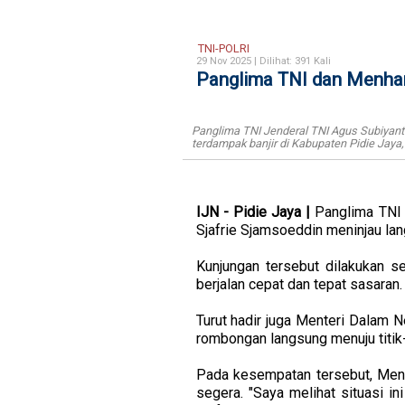
TNI-POLRI
29 Nov 2025 |
Dilihat: 391 Kali
Panglima TNI dan Menhan 
Panglima TNI Jenderal TNI Agus Subiyant
terdampak banjir di Kabupaten Pidie Jaya,
IJN - Pidie Jaya |
Panglima TNI 
Sjafrie Sjamsoeddin meninjau la
Kunjungan tersebut dilakukan 
berjalan cepat dan tepat sasaran.
Turut hadir juga Menteri Dalam N
rombongan langsung menuju titik
Pada kesempatan tersebut, Men
segera. "Saya melihat situasi i