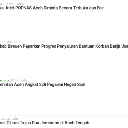
ga
, 34 Menit Lalu
ksi Atlet POPNAS Aceh Diminta Secara Terbuka dan Fair
h
, 13 Jam Lalu
ab Bireuen Paparkan Progres Penyaluran Bantuan Korban Banjir Us
entaria
, 15 Jam Lalu
rintah Aceh Angkat 228 Pegawai Negeri Sipil
h
, 19 Jam Lalu
es Gibran Tinjau Dua Jembatan di Aceh Tengah