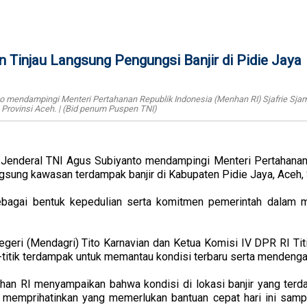
Tinjau Langsung Pengungsi Banjir di Pidie Jaya
o mendampingi Menteri Pertahanan Republik Indonesia (Menhan RI) Sjafrie Sj
 Provinsi Aceh. | (Bid penum Puspen TNI)
Jenderal TNI Agus Subiyanto mendampingi Menteri Pertahanan
ngsung kawasan terdampak banjir di Kabupaten Pidie Jaya, Aceh
sebagai bentuk kepedulian serta komitmen pemerintah dalam
egeri (Mendagri) Tito Karnavian dan Ketua Komisi IV DPR RI Titi
-titik terdampak untuk memantau kondisi terbaru serta mendeng
han RI menyampaikan bahwa kondisi di lokasi banjir yang te
ni memprihatinkan yang memerlukan bantuan cepat hari ini sam