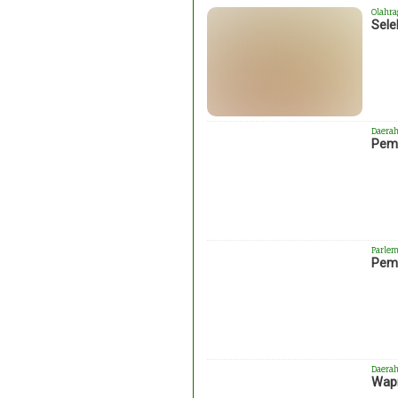
Olahra
Sele
Daera
Pemk
Parlem
Peme
Daera
Wapr