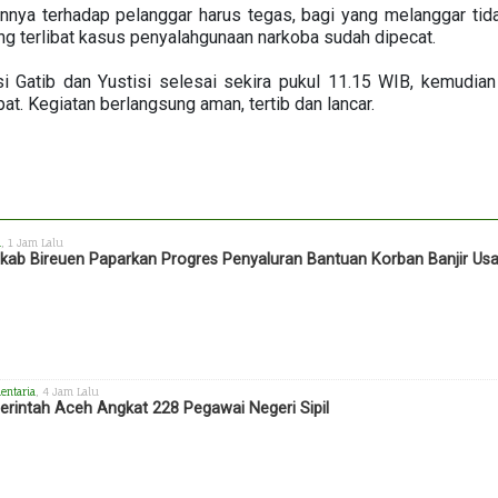
nya terhadap pelanggar harus tegas, bagi yang melanggar tid
ng terlibat kasus penyalahgunaan narkoba sudah dipecat.
si Gatib dan Yustisi selesai sekira pukul 11.15 WIB, kemudian
t. Kegiatan berlangsung aman, tertib dan lancar.
h
, 1 Jam Lalu
ab Bireuen Paparkan Progres Penyaluran Bantuan Korban Banjir Us
entaria
, 4 Jam Lalu
rintah Aceh Angkat 228 Pegawai Negeri Sipil