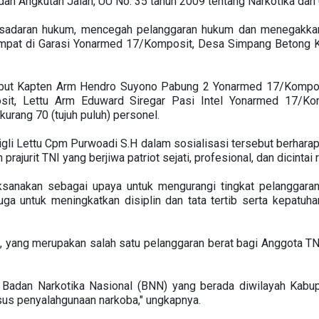
dan Angkutan Jalan, UU No. 35 tahun 2009 tentang Narkotika dan
esadaran hukum, mencegah pelanggaran hukum dan menegakkan d
tempat di Garasi Yonarmed 17/Komposit, Desa Simpang Betong
sebut Kapten Arm Hendro Suyono Pabung 2 Yonarmed 17/Kompos
t, Lettu Arm Eduward Siregar Pasi Intel Yonarmed 17/Ko
kurang 70 (tujuh puluh) personel.
i Lettu Cpm Purwoadi S.H dalam sosialisasi tersebut berharap,
rajurit TNI yang berjiwa patriot sejati, profesional, dan dicintai r
aksanakan sebagai upaya untuk mengurangi tingkat pelanggaran
a untuk meningkatkan disiplin dan tata tertib serta kepatuha
i, yang merupakan salah satu pelanggaran berat bagi Anggota T
 Badan Narkotika Nasional (BNN) yang berada diwilayah Kabup
sus penyalahgunaan narkoba," ungkapnya.