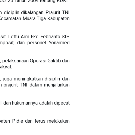
 UU. 23 Tahun 2004 tentang KDRT.
isiplin dikalangan Prajurit TNI
 Kecamatan Muara Tiga Kabupaten
it, Lettu Arm Eko Febrianto SIP
mposit, dan personel Yonarmed
 pelaksanaan Operasi Gaktib dan
akyat.
, juga meningkatkan disiplin dan
n prajurit TNI dalam menjalankan
NI dan hukumannya adalah dipecat
aten Pidie dan terus melakukan