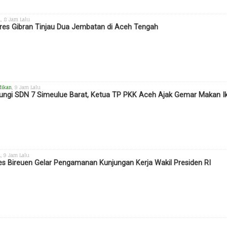
h
, 8 Jam Lalu
es Gibran Tinjau Dua Jembatan di Aceh Tengah
dikan
, 9 Jam Lalu
ungi SDN 7 Simeulue Barat, Ketua TP PKK Aceh Ajak Gemar Makan I
h
, 9 Jam Lalu
es Bireuen Gelar Pengamanan Kunjungan Kerja Wakil Presiden RI