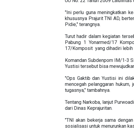
UU No. 22 Tahun 2009 Lalulintas 
"Ini perlu guna meningkatkan k
khususnya Prajurit TNI AD, ber
Pidie," terangnya.
Turut hadir dalam kegiatan ter
Pabung 1 Yonarmed/17 Komposi
17/Komposit yang dihadiri lebih 
Komandan Subdenpom IM/1-3 Sigl
Yustisi tersebut bisa mewujudkan p
"Ops Gaktib dan Yustisi ini dil
mencegah pelanggaran hukum, jug
tugasnya," tambahnya.
Tentang Narkoba, lanjut Purwoad
dari Dinas Keprajuritan.
"TNI akan bekerja sama dengan
sosialisasi untuk menurunkan ka