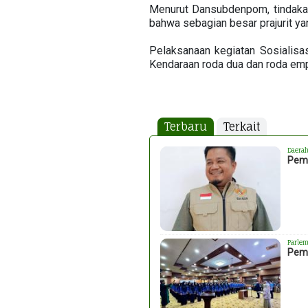
Menurut Dansubdenpom, tindakan
bahwa sebagian besar prajurit ya
Pelaksanaan kegiatan Sosialisa
Kendaraan roda dua dan roda empa
Terbaru
Terkait
Daera
Pemk
Parlem
Peme