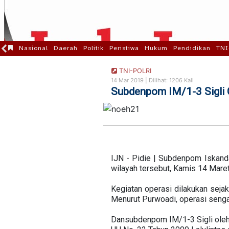
Nasional
Daerah
Politik
Peristiwa
Hukum
Pendidikan
TNI
TNI-POLRI
14 Mar 2019 |
Dilihat: 1206 Kali
Subdenpom IM/1-3 Sigli Ge
IJN - Pidie | Subdenpom Iskanda
wilayah tersebut, Kamis 14 Mare
Kegiatan operasi dilakukan sej
Menurut Purwoadi, operasi sengaj
Dansubdenpom IM/1-3 Sigli oleh 