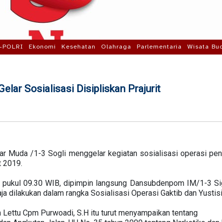
-POLRI
Ekonomi
Kesehatan
Olahraga
Parlementaria
Wisata Bu
lar Sosialisasi Disipliskan Prajurit
r Muda /1-3 Sogli menggelar kegiatan sosialisasi operasi peneg
t 2019.
ak pukul 09.30 WIB, dipimpin langsung Dansubdenpom IM/1-3 Sig
a dilakukan dalam rangka Sosialisasi Operasi Gaktib dan Yustis
Lettu Cpm Purwoadi, S.H itu turut menyampaikan tentang