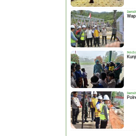
Daera
Wapr
Pendi
Kunj
Daera
Polr