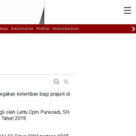
daya
Advertorial
Profile
Internasional
akan ketertiban bagi prajurit di
li oleh Lettu Cpm Purwoadi, SH.
i Tahun 2019.