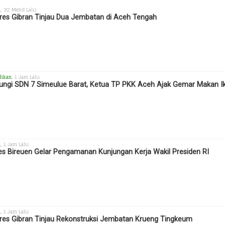
h
, 32 Menit Lalu
es Gibran Tinjau Dua Jembatan di Aceh Tengah
dikan
, 1 Jam Lalu
ungi SDN 7 Simeulue Barat, Ketua TP PKK Aceh Ajak Gemar Makan I
h
, 1 Jam Lalu
es Bireuen Gelar Pengamanan Kunjungan Kerja Wakil Presiden RI
h
, 1 Jam Lalu
es Gibran Tinjau Rekonstruksi Jembatan Krueng Tingkeum