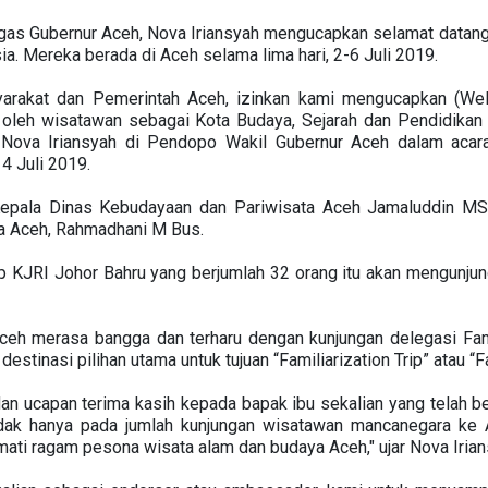
gas Gubernur Aceh, Nova Iriansyah mengucapkan selamat datan
a. Mereka berada di Aceh selama lima hari, 2-6 Juli 2019.
arakat dan Pemerintah Aceh, izinkan kami mengucapkan (We
l oleh wisatawan sebagai Kota Budaya, Sejarah dan Pendidikan
a Nova Iriansyah di Pendopo Wakil Gubernur Aceh dalam aca
4 Juli 2019.
Kepala Dinas Kebudayaan dan Pariwisata Aceh Jamaluddin M
a Aceh, Rahmadhani M Bus.
p KJRI Johor Bahru yang berjumlah 32 orang itu akan mengunjun
eh merasa bangga dan terharu dengan kunjungan delegasi Fam
estinasi pilihan utama untuk tujuan “Familiarization Trip” atau “F
n ucapan terima kasih kepada bapak ibu sekalian yang telah b
dak hanya pada jumlah kunjungan wisatawan mancanegara ke
ati ragam pesona wisata alam dan budaya Aceh," ujar Nova Irian