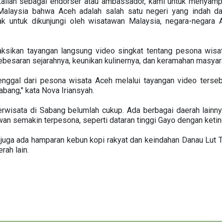
ekalian sebagai endorser atau ambassador, kami untuk menyampa
Malaysia bahwa Aceh adalah salah satu negeri yang indah 
ak untuk dikunjungi oleh wisatawan Malaysia, negara-negara
ksikan tayangan langsung video singkat tentang pesona wis
ebesaran sejarahnya, keunikan kulinernya, dan keramahan masyar
nggal dari pesona wisata Aceh melalui tayangan video terseb
abang," kata Nova Iriansyah.
rwisata di Sabang belumlah cukup. Ada berbagai daerah lainn
n semakin terpesona, seperti dataran tinggi Gayo dengan ketin
, juga ada hamparan kebun kopi rakyat dan keindahan Danau Lut
rah lain.