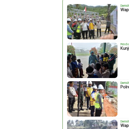
Daera
Wapr
Pendi
Kunj
Daera
Polr
Daera
Wapr