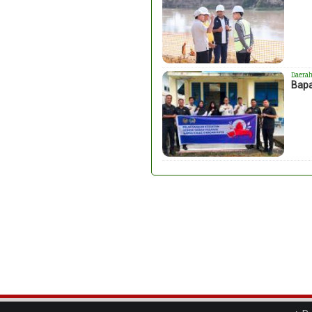
Daera
Bapa