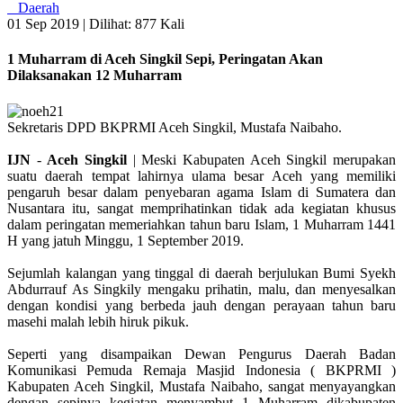
Daerah
01 Sep 2019 |
Dilihat: 877 Kali
1 Muharram di Aceh Singkil Sepi, Peringatan Akan
Dilaksanakan 12 Muharram
Sekretaris DPD BKPRMI Aceh Singkil, Mustafa Naibaho.
IJN
-
Aceh
Singkil
| Meski Kabupaten Aceh Singkil merupakan
suatu daerah tempat lahirnya ulama besar Aceh yang memiliki
pengaruh besar dalam penyebaran agama Islam di Sumatera dan
Nusantara itu, sangat memprihatinkan tidak ada kegiatan khusus
dalam peringatan memeriahkan tahun baru Islam, 1 Muharram 1441
H yang jatuh Minggu, 1 September 2019.
Sejumlah kalangan yang tinggal di daerah berjulukan Bumi Syekh
Abdurrauf As Singkily mengaku prihatin, malu, dan menyesalkan
dengan kondisi yang berbeda jauh dengan perayaan tahun baru
masehi malah lebih hiruk pikuk.
Seperti yang disampaikan Dewan Pengurus Daerah Badan
Komunikasi Pemuda Remaja Masjid Indonesia ( BKPRMI )
Kabupaten Aceh Singkil, Mustafa Naibaho, sangat menyayangkan
dengan sepinya kegiatan menyambut 1 Muharram dikabupaten