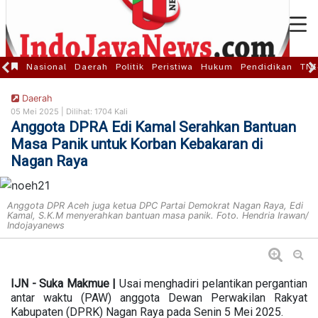
Nasional
Daerah
Politik
Peristiwa
Hukum
Pendidikan
TNI
Daerah
05 Mei 2025 |
Dilihat: 1704 Kali
Anggota DPRA Edi Kamal Serahkan Bantuan
Masa Panik untuk Korban Kebakaran di
Nagan Raya
Anggota DPR Aceh juga ketua DPC Partai Demokrat Nagan Raya, Edi
Kamal, S.K.M menyerahkan bantuan masa panik. Foto. Hendria Irawan/
Indojayanews
IJN - Suka Makmue |
Usai menghadiri pelantikan pergantian
antar waktu (PAW) anggota Dewan Perwakilan Rakyat
Kabupaten (DPRK) Nagan Raya pada Senin 5 Mei 2025.