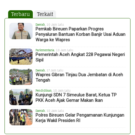
Terbaru
Terkait
Daerah
, 10 Jam Lalu
Pemkab Bireuen Paparkan Progres
Penyaluran Bantuan Korban Banjir Usai Aduan
Warga ke Wapres
Parlementaria
, 13 Jam Lalu
Pemerintah Aceh Angkat 228 Pegawai Negeri
Sipil
Daerah
, 17 Jam Lalu
Wapres Gibran Tinjau Dua Jembatan di Aceh
Tengah
Pendidikan
, 18 Jam Lalu
Kunjungi SDN 7 Simeulue Barat, Ketua TP
PKK Aceh Ajak Gemar Makan Ikan
Daerah
, 18 Jam Lalu
Polres Bireuen Gelar Pengamanan Kunjungan
Kerja Wakil Presiden RI