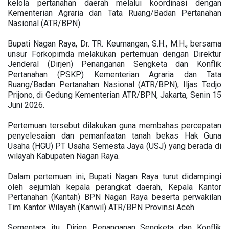
kelola pertanahan daerah melalui koordinasi dengan
Kementerian Agraria dan Tata Ruang/Badan Pertanahan
Nasional (ATR/BPN).
Bupati Nagan Raya, Dr. TR. Keumangan, S.H., M.H., bersama
unsur Forkopimda melakukan pertemuan dengan Direktur
Jenderal (Dirjen) Penanganan Sengketa dan Konflik
Pertanahan (PSKP) Kementerian Agraria dan Tata
Ruang/Badan Pertanahan Nasional (ATR/BPN), Iljas Tedjo
Prijono, di Gedung Kementerian ATR/BPN, Jakarta, Senin 15
Juni 2026.
Pertemuan tersebut dilakukan guna membahas percepatan
penyelesaian dan pemanfaatan tanah bekas Hak Guna
Usaha (HGU) PT Usaha Semesta Jaya (USJ) yang berada di
wilayah Kabupaten Nagan Raya.
Dalam pertemuan ini, Bupati Nagan Raya turut didampingi
oleh sejumlah kepala perangkat daerah, Kepala Kantor
Pertanahan (Kantah) BPN Nagan Raya beserta perwakilan
Tim Kantor Wilayah (Kanwil) ATR/BPN Provinsi Aceh.
Sementara itu, Dirjen Penanganan Sengketa dan Konflik