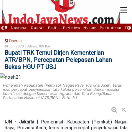
Nasional
Daerah
Politik
Peristiwa
Hukum
Pendidikan
TNI
Daerah
16 Jun 2026 |
Dilihat: 189 Kali
Bupati TRK Temui Dirjen Kementerian
ATR/BPN, Percepatan Pelepasan Lahan
Bekas HGU PT USJ
Pemerintah Kabupaten (Pemkab) Nagan Raya, Provinsi Aceh, terus
mempercepat penyelesaian tata kelola pertanahan daerah melalui
koordinasi dengan Kementerian Agraria dan Tata Ruang/Badan
Pertanahan Nasional (ATR/BPN). Foto. Ist
IJN - Jakarta |
Pemerintah Kabupaten (Pemkab) Nagan
Raya, Provinsi Aceh, terus mempercepat penyelesaian tata