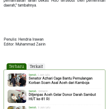
pemanfaatan lahan bekas HGU tersebut oleh pemerintah
daerah," tambahnya.
Penulis: Hendria Irawan
Editor: Muhammad Zairin
Terbaru
Terkait
Daerah
, 1 Jam Lalu
Senator Azhari Cage Bantu Pemulangan
Korban Scam Asal Aceh dari Kamboja
Daerah
, Kemarin
Ditjenpas Aceh Gelar Donor Darah Sambut
HUT ke-81 RI
Daerah
, 3 Jam Lalu