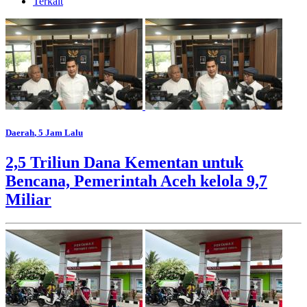
Terkait
Daerah
, 5 Jam Lalu
2,5 Triliun Dana Kementan untuk
Bencana, Pemerintah Aceh kelola 9,7
Miliar