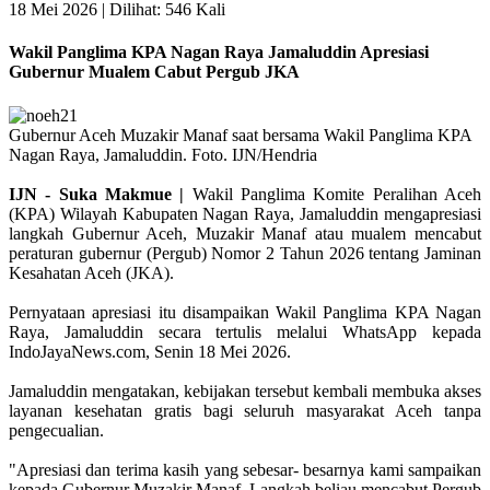
18 Mei 2026 |
Dilihat: 546 Kali
Wakil Panglima KPA Nagan Raya Jamaluddin Apresiasi
Gubernur Mualem Cabut Pergub JKA
Gubernur Aceh Muzakir Manaf saat bersama Wakil Panglima KPA
Nagan Raya, Jamaluddin. Foto. IJN/Hendria
IJN - Suka Makmue |
Wakil Panglima Komite Peralihan Aceh
(KPA) Wilayah Kabupaten Nagan Raya, Jamaluddin mengapresiasi
langkah Gubernur Aceh, Muzakir Manaf atau mualem mencabut
peraturan gubernur (Pergub) Nomor 2 Tahun 2026 tentang Jaminan
Kesahatan Aceh (JKA).
Pernyataan apresiasi itu disampaikan Wakil Panglima KPA Nagan
Raya, Jamaluddin secara tertulis melalui WhatsApp kepada
IndoJayaNews.com, Senin 18 Mei 2026.
Jamaluddin mengatakan, kebijakan tersebut kembali membuka akses
layanan kesehatan gratis bagi seluruh masyarakat Aceh tanpa
pengecualian.
"Apresiasi dan terima kasih yang sebesar- besarnya kami sampaikan
kepada Gubernur Muzakir Manaf. Langkah beliau mencabut Pergub