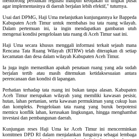
mendorong perbaikan regulasi maupun kebijakan di tingkat pusat
agar implementasinya di daerah berjalan lebih efektif," tuturnya.
Usai dari DPMG, Haji Uma melanjutkan kunjungannya ke Bappeda
Kabupaten Aceh Timur untuk membahas isu tata ruang wilayah.
Dalam pertemuan ini, ia ingin mendapatkan gambaran utuh
mengenai kondisi pengelolaan tata ruang di Aceh Timur saat ini.
Haji Uma secara khusus menggali informasi terkait sejauh mana
Rencana Tata Ruang Wilayah (RTRW) telah diterapkan di setiap
kecamatan dan desa dalam wilayah Kabupaten Aceh Timur.
Ia juga ingin memastikan apakah penataan ruang yang ada sudah
berjalan tertib atau masih ditemukan ketidaksesuaian antara
perencanaan dan kondisi di lapangan.
Perhatian terhadap tata ruang ini bukan tanpa alasan. Kabupaten
Aceh Timur merupakan wilayah yang memiliki kawasan pesisir,
hutan, lahan pertanian, serta kawasan permukiman yang cukup luas
dan kompleks. Pengelolaan tata ruang yang buruk berpotensi
memicu konflik lahan, kerusakan lingkungan, hingga menghambat
investasi dan pembangunan daerah.
Kunjungan reses Haji Uma ke Aceh Timur ini mencerminkan
komitmen DPD RI dalam menjalankan fungsinya sebagai lembaga