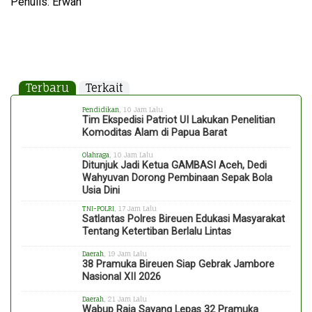
Penulis: Erwan
Terbaru
Terkait
Pendidikan
, 10 Jam Lalu
Tim Ekspedisi Patriot UI Lakukan Penelitian
Komoditas Alam di Papua Barat
Olahraga
, 10 Jam Lalu
Ditunjuk Jadi Ketua GAMBASI Aceh, Dedi
Wahyuvan Dorong Pembinaan Sepak Bola
Usia Dini
TNI-POLRI
, 17 Jam Lalu
Satlantas Polres Bireuen Edukasi Masyarakat
Tentang Ketertiban Berlalu Lintas
Daerah
, 19 Jam Lalu
38 Pramuka Bireuen Siap Gebrak Jambore
Nasional XII 2026
Daerah
, 21 Jam Lalu
Wabup Raja Sayang Lepas 32 Pramuka