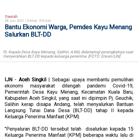
Daerah
28 Jun 2021 |
Dilihat: 376 Kali
Bantu Ekonomi Warga, Pemdes Kayu Menang
Salurkan BLT-DD
Pj. Kepala Desa Kayu Menang, Salihin, A.Md, didampingi perangkatnya saat
menyerahkan BLT-DD kepada keluarga penerima. [FOTO: Erwan/IJN]
IJN
-
Aceh
Singkil
| Sebagai upaya membantu pemulihan
ekonomi masyarakat ditengah pandemi Covid-19,
Pemerintah Desa Kayu Menang, Kecamatan Kuala Baru,
Kabupaten Aceh Singkil, yang saat ini dipimpin Pj. Geuchik,
Salihin kerap disapa Andang, telah menyalurkan Bantuan
Langsung Tunai Dana Desa (BLT-DD) tahap II kepada
Keluarga Penerima Manfaat (KPM).
"Penyaluran BLT-DD tersebut telah disalurkan kepada 15
Keluarga Penerima Manfaat (KPM) beberapa waktu lalu di