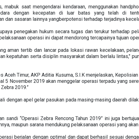
s, mabuk saat mengendarai kendaraan, menggunakan handphon
ara dengan kecepatan di luar batas yang telah di tentu
dan sasaran lainnya yangberpotensi terhadap terjadinya kecelaka
upaya penegakan hukum secara tugas dan terukur terhadap pelan
 pelaksanaan operasi ini dapat mendorong tercapainya tujuan oper
 yang aman tertib dan lancar pada lokasi rawan kecelakaan, pela
an kepatuhan serta disiplin masyarakat dalam berlalu lintas,"
s Aceh Timur, AKP Aditia Kusuma, S.I.K menjelaskan, Kepolisian
al 5 November 2019 akan menggelar operasi terpadu yang serent
 Zebra 2019.”
ali dengan apel gelar pasukan pada masing-masing daerah dila
gan sandi “Operasi Zebra Rencong Tahun 2019” ini juga bertuju
nnya, maupun sarana mendukung pelaksanaan operasi yang akan b
erasi berjalan dengan optimal dan dapat berhasil sesuai denga