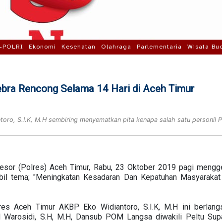
-POLRI
Ekonomi
Kesehatan
Olahraga
Parlementaria
Wisata Bu
ebra Rencong Selama 14 Hari di Aceh Timur
toro, S.I.K, M.H sembiring menyematkan pita kenapa salah satu personil
esor (Polres) Aceh Timur, Rabu, 23 Oktober 2019 pagi mengg
l tema; "Meningkatan Kesadaran Dan Kepatuhan Masyarakat
res Aceh Timur AKBP Eko Widiantoro, S.I.K, M.H ini berlangs
Warosidi, S.H, M.H, Dansub POM Langsa diwakili Peltu Sup