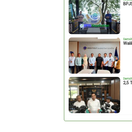
BPJS
Daera
Wali
Daera
2,5 