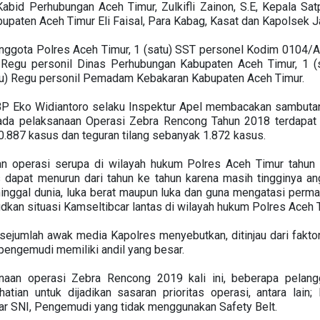
abid Perhubungan Aceh Timur, Zulkifli Zainon, S.E, Kepala Sa
paten Aceh Timur Eli Faisal, Para Kabag, Kasat dan Kapolsek Ja
 anggota Polres Aceh Timur, 1 (satu) SST personel Kodim 0104/
) Regu personil Dinas Perhubungan Kabupaten Aceh Timur, 1 (
tu) Regu personil Pemadam Kebakaran Kabupaten Aceh Timur.
 Eko Widiantoro selaku Inspektur Apel membacakan sambutan 
ada pelaksanaan Operasi Zebra Rencong Tahun 2018 terdapat 
.887 kasus dan teguran tilang sebanyak 1.872 kasus.
n operasi serupa di wilayah hukum Polres Aceh Timur tahun 
 dapat menurun dari tahun ke tahun karena masih tingginya ang
ninggal dunia, luka berat maupun luka dan guna mengatasi permasa
kan situasi Kamseltibcar lantas di wilayah hukum Polres Aceh T
sejumlah awak media Kapolres menyebutkan, ditinjau dari faktor
u pengemudi memiliki andil yang besar.
naan operasi Zebra Rencong 2019 kali ini, beberapa pelang
atian untuk dijadikan sasaran prioritas operasi, antara lai
r SNI, Pengemudi yang tidak menggunakan Safety Belt.