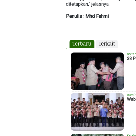
ditetapkan," jelasnya.
Penulis
:
Mhd
Fahmi
Terbaru
Terkait
Daera
38 P
Daera
Wabu
Keseh