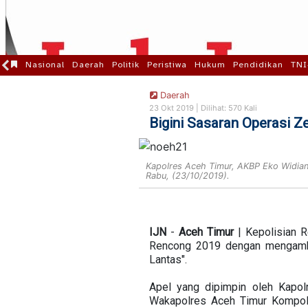
Nasional
Daerah
Politik
Peristiwa
Hukum
Pendidikan
TNI
Daerah
23 Okt 2019 |
Dilihat: 570 Kali
Bigini Sasaran Operasi Z
Kapolres Aceh Timur, AKBP Eko Widian
Rabu, (23/10/2019).
IJN
-
Aceh
Timur
| Kepolisian R
Rencong 2019 dengan mengambi
Lantas".
Apel yang dipimpin oleh Kapol
Wakapolres Aceh Timur Kompol 