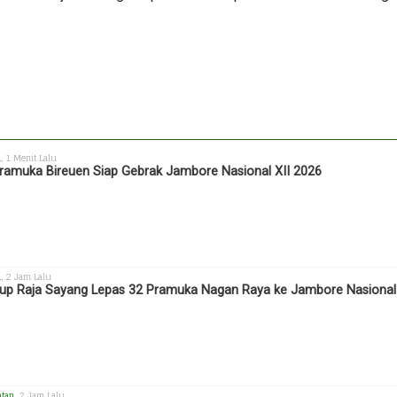
h
, 1 Menit Lalu
ramuka Bireuen Siap Gebrak Jambore Nasional XII 2026
h
, 2 Jam Lalu
p Raja Sayang Lepas 32 Pramuka Nagan Raya ke Jambore Nasional X
atan
, 2 Jam Lalu