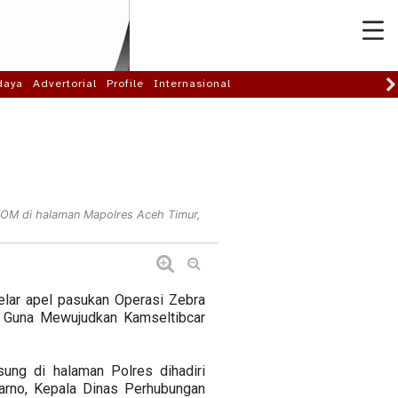
daya
Advertorial
Profile
Internasional
 POM di halaman Mapolres Aceh Timur,
elar apel pasukan Operasi Zebra
 Guna Mewujudkan Kamseltibcar
ung di halaman Polres dihadiri
arno, Kepala Dinas Perhubungan