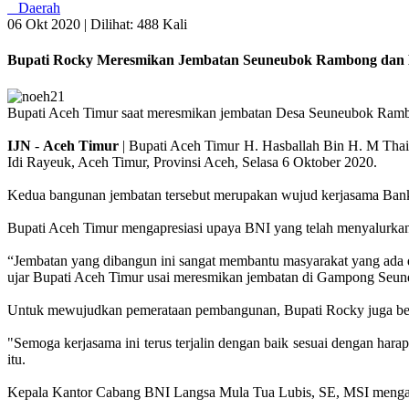
Daerah
06 Okt 2020 |
Dilihat: 488 Kali
Bupati Rocky Meresmikan Jembatan Seuneubok Rambong dan 
Bupati Aceh Timur saat meresmikan jembatan Desa Seuneubok Ramb
IJN
-
Aceh
Timur
| Bupati Aceh Timur H. Hasballah Bin H. M Th
Idi Rayeuk, Aceh Timur, Provinsi Aceh, Selasa 6 Oktober 2020.
Kedua bangunan jembatan tersebut merupakan wujud kerjasama Bank
Bupati Aceh Timur mengapresiasi upaya BNI yang telah menyalur
“Jembatan yang dibangun ini sangat membantu masyarakat yang ada
ujar Bupati Aceh Timur usai meresmikan jembatan di Gampong Se
Untuk mewujudkan pemerataan pembangunan, Bupati Rocky juga berh
"Semoga kerjasama ini terus terjalin dengan baik sesuai dengan ha
itu.
Kepala Kantor Cabang BNI Langsa Mula Tua Lubis, SE, MSI mengatak