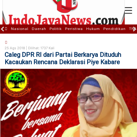
Nasional
Daerah
Politik
Peristiwa
Hukum
Pendidikan
TNI
25 Ags 2018 |
Dilihat: 1737 Kali
Caleg DPR RI dari Partai Berkarya Dituduh
Kacaukan Rencana Deklarasi Piye Kabare