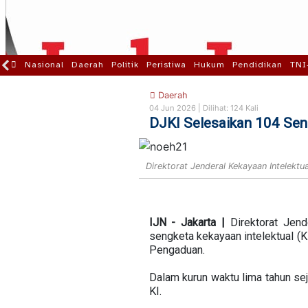
Nasional
Daerah
Politik
Peristiwa
Hukum
Pendidikan
TNI
Daerah
04 Jun 2026 |
Dilihat: 124 Kali
DJKI Selesaikan 104 Sen
Direktorat Jenderal Kekayaan Intelektu
IJN - Jakarta |
Direktorat Jen
sengketa kekayaan intelektual (
Pengaduan.
Dalam kurun waktu lima tahun se
KI.