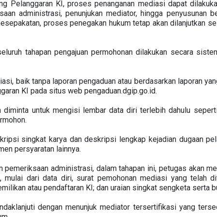
ng Pelanggaran KI, proses penanganan mediasi dapat dilakukan 
aan administrasi, penunjukan mediator, hingga penyusunan be
esepakatan, proses penegakan hukum tetap akan dilanjutkan ses
eluruh tahapan pengajuan permohonan dilakukan secara siste
i, baik tanpa laporan pengaduan atau berdasarkan laporan yang 
aran KI pada situs web pengaduan.dgip.go.id.
diminta untuk mengisi lembar data diri terlebih dahulu sepert
ermohon.
ripsi singkat karya dan deskripsi lengkap kejadian dugaan pel
en persyaratan lainnya.
n pemeriksaan administrasi, dalam tahapan ini, petugas akan 
, mulai dari data diri, surat pemohonan mediasi yang telah di
milikan atau pendaftaran KI; dan uraian singkat sengketa serta b
indaklanjuti dengan menunjuk mediator tersertifikasi yang ters
um.