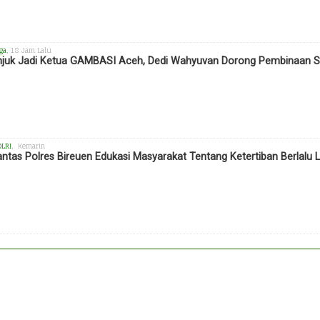
ga
, 18 Jam Lalu
njuk Jadi Ketua GAMBASI Aceh, Dedi Wahyuvan Dorong Pembinaan Se
OLRI
, Kemarin
antas Polres Bireuen Edukasi Masyarakat Tentang Ketertiban Berlalu L