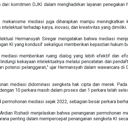
n dari komitmen DJKI dalam menghadirkan layanan penegakan hu
a, mekanisme mediasi juga diharapkan mampu meningkatkan 
ntelektual terhadap karya, inovasi, dan kreativitas yang dimiliki.
elektual Hermansyah Siregar mengatakan bahwa mediasi menja
ngan KI yang kondusif sekaligus memberikan kepastian hukum ba
 mediasi memberikan ruang dialog yang lebih efektif dan efis
ndungi kekayaan intelektualnya melalui pencatatan dan pendaft
ari potensi pelanggaran,” ujar Hermansyah dalam wawancara di
onan mediasi didominasi sengketa hak cipta dan merek. Pada 
dengan 10 perkara masih dalam proses dan 1 perkara telah seles
04 permohonan mediasi sejak 2022, sebagian besar perkara berhas
 Ardian Rishadi menjelaskan bahwa penanganan permohonan me
arana penting dalam mempercepat penanganan sengketa KI secara