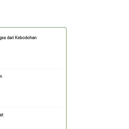
ngsa dari Kebodohan
um
at