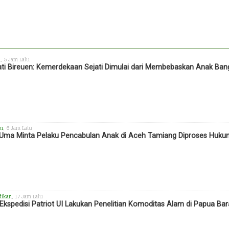
h
, 5 Jam Lalu
ti Bireuen: Kemerdekaan Sejati Dimulai dari Membebaskan Anak Ba
m
, 6 Jam Lalu
 Uma Minta Pelaku Pencabulan Anak di Aceh Tamiang Diproses Huk
dikan
, 17 Jam Lalu
Ekspedisi Patriot UI Lakukan Penelitian Komoditas Alam di Papua Bar