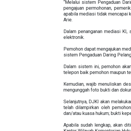
“Melalui sistem Pengaduan Dari
pengajuan permohonan, pemeriks
apabila mediasi tidak mencapai k
Arie.
Dalam penanganan mediasi KI, s
elektronik.
Pemohon dapat mengajukan medias
sistem Pengaduan Daring Pelangg
Dalam sistem ini, pemohon akan 
telepon baik pemohon maupun t
Kemudian, wajib menuliskan desk
mengunggah foto bukti dan dokum
Selanjutnya, DJKI akan melakuka
telah dilampirkan oleh pemohon
dan/atau kuasa hukum; bukti kepe
Apabila sudah lengkap, akan dit
Kantor Wilayah Kementerian Huk