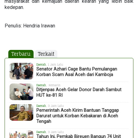
masyarakat dan kemajuan daerah kearah yang lebih baik
kedepan.
Penulis: Hendria Irawan
Terbaru
Terkait
Daerah
, 1 Jam Lalu
Senator Azhari Cage Bantu Pemulangan
Korban Scam Asal Aceh dari Kamboja
Daerah
, Kemarin
Ditjenpas Aceh Gelar Donor Darah Sambut
HUT ke-81 RI
Daerah
, 3 Jam Lalu
Pemerintah Aceh Kirim Bantuan Tanggap
Darurat untuk Korban Kebakaran di Aceh
Tengah
Daerah
, 3 Jam Lalu
Tahun Ini, Pemkab Bireuen Bangun 74 Unit