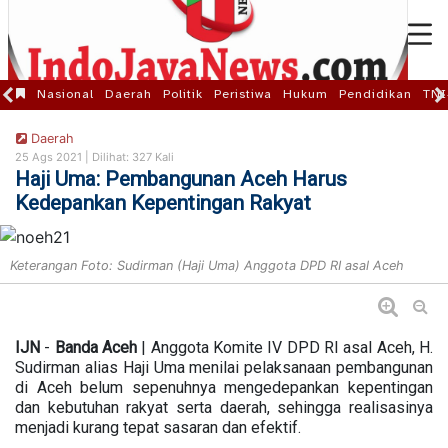
Nasional
Daerah
Politik
Peristiwa
Hukum
Pendidikan
TNI
Daerah
25 Ags 2021 |
Dilihat: 327 Kali
Haji Uma: Pembangunan Aceh Harus
Kedepankan Kepentingan Rakyat
Keterangan Foto: Sudirman (Haji Uma) Anggota DPD RI asal Aceh
IJN
-
Banda
Aceh
| Anggota Komite IV DPD RI asal Aceh, H.
Sudirman alias Haji Uma menilai pelaksanaan pembangunan
di Aceh belum sepenuhnya mengedepankan kepentingan
dan kebutuhan rakyat serta daerah, sehingga realisasinya
menjadi kurang tepat sasaran dan efektif.