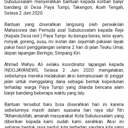
Subulussalam menyerahkan bantuan kepada korban banjir
bandang di Desa Paya Tumpi, Takengon, Aceh Tengah,
Selasa 2 Juni 2020.
Bantuan yang diserahkan langsung oleh perwakilan
Mahasiswa dan Pemuda asal Subulussalam kepada Reje
(Kepala Desa red-) Paya Tumpi itu berupa beras, telor ayam,
minyak goreng, susu, mi instan dan sejumlah pakaian layak
pakai hasil penggalangan selama 2 hari di jalan Teuku Umar,
depan lapangan Beringin, Simpang Kiri.
Ahmad Wahyu Ali selaku koordinator lapangan kepada
INDOJAYANEWS, Selasa 2 Juni 2020 mengatakan,
sebelumya mereka melakukan aksi kemanusiaan di pinggir
jalan untuk menggalang dana sebagai bentuk kepedulian
terhadap warga Paya Tumpi yang dilanda bencana alam
banjir bandang beberapa waktu yang lalu.
Bantuan tersebut baru bisa diserahkan hari ini karena
sebelumnya masih dalam suasana hari raya idul fitri
"Alhamdulillah, amanah masyarakat Kota Subulussalam yang
diberikan kepada kami sudah kami serahkan. Aksi ini
sebagai bentuk rasa peduli kita terhadap saudara kita yang