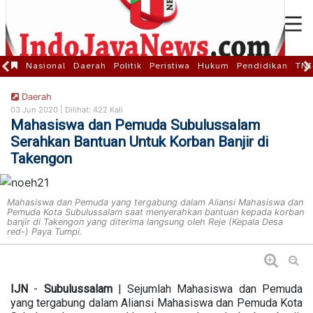
Nasional
Daerah
Politik
Peristiwa
Hukum
Pendidikan
TNI
Daerah
03 Jun 2020 |
Dilihat: 422 Kali
Mahasiswa dan Pemuda Subulussalam
Serahkan Bantuan Untuk Korban Banjir di
Takengon
Mahasiswa dan Pemuda yang tergabung dalam Aliansi Mahasiswa dan
Pemuda Kota Subulussalam saat menyerahkan bantuan kepada korban
banjir di Takengon yang diterima langsung oleh Reje (Kepala Desa
red-) Paya Tumpi.
IJN
-
Subulussalam
| Sejumlah Mahasiswa dan Pemuda
yang tergabung dalam Aliansi Mahasiswa dan Pemuda Kota