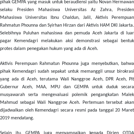
pihak GEMPA yang masuk untuk beraudiensi yaitu Novan Hermawan
selaku Presiden Mahasiswa Universitas Az Zahra, Presiden
Mahasiswa Universitas Ibnu Chaldun, Jalil, Aktivis Perempuan
Rahmatun Phounna dan Syirhan Hirzan dari Aktivis HAM DKI Jakarta.
Selebihnya Puluhan mahasiswa dan pemuda Aceh Jakarta di luar
pagar Kemendagri melakukan aksi demonstrasi sebagai bentuk
protes dalam penegakan hukum yang ada di Aceh.
Aktivis Perempuan Rahmatun Phounna juga menyebutkan, bahwa
pihak Kemendagri sudah sepakat untuk memanggil unsur birokrasi
yang ada di Aceh, terutama Wali Nanggroe Aceh, DPR Aceh, Plt
Gubernur Aceh, MAA, MPU dan GEMPA untuk duduk secara
musyawarah serta mengevaluasi polemik pengangkatan Malek
Mahmud sebagai Wali Nanggroe Aceh. Pertemuan tersebut akan
dijadwalkan oleh Kemendagri secara resmi pada tanggal 20 Maret
2019 mendatang.
Selain itu, GEMPA juga menyampaikan kepada Dirjen OTDA