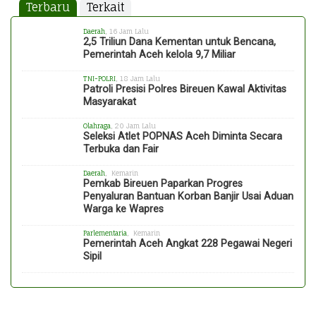
Terbaru
Terkait
Daerah
, 16 Jam Lalu
2,5 Triliun Dana Kementan untuk Bencana,
Pemerintah Aceh kelola 9,7 Miliar
TNI-POLRI
, 18 Jam Lalu
Patroli Presisi Polres Bireuen Kawal Aktivitas
Masyarakat
Olahraga
, 20 Jam Lalu
Seleksi Atlet POPNAS Aceh Diminta Secara
Terbuka dan Fair
Daerah
, Kemarin
Pemkab Bireuen Paparkan Progres
Penyaluran Bantuan Korban Banjir Usai Aduan
Warga ke Wapres
Parlementaria
, Kemarin
Pemerintah Aceh Angkat 228 Pegawai Negeri
Sipil