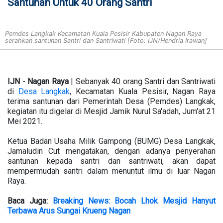
Santunan Untuk 40 Orang Santri
Pemdes Langkak Kecamatan Kuala Pesisir Kabupaten Nagan Raya
serahkan santunan Santri dan Santriwati [Foto: IJN/Hendria Irawan]
IJN
-
Nagan
Raya
| Sebanyak 40 orang Santri dan Santriwati
di
Desa Langkak
, Kecamatan Kuala Pesisir, Nagan Raya
terima santunan dari Pemerintah Desa (Pemdes) Langkak,
kegiatan itu digelar di Mesjid Jamik Nurul Sa'adah, Jum'at 21
Mei 2021.
Ketua Badan Usaha Milik Gampong (BUMG) Desa Langkak,
Jamaludin Cut mengatakan, dengan adanya penyerahan
santunan kepada santri dan santriwati, akan dapat
mempermudah santri dalam menuntut ilmu di luar Nagan
Raya.
Baca Juga:
Breaking News: Bocah Lhok Mesjid Hanyut
Terbawa Arus Sungai Krueng Nagan