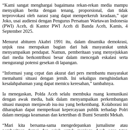
“Kami sangat menghargai bagaimana rekan-rekan media mampu
menyajikan berita dengan tenang, proporsional, dan tidak
terprovokasi oleh narasi yang dapat memperkeruh keadaan,” ujar
Joko, usai audiensi dengan Pengurus Persatuan Wartawan Indonesia
(PWI) Aceh, di Kantor PWI Aceh di Banda Aceh, Kamis, 4
September 2025.
Menurut abituren Akabri 1991 itu, dalam dinamika demokrasi,
unjuk rasa merupakan bagian dari hak masyarakat untuk
menyampaikan pendapat. Namun, pemberitaan yang menyejukkan
dari media berkontribusi besar dalam mencegah eskalasi serta
mengurangi potensi gesekan di lapangan.
“Informasi yang cepat dan akurat dari pers membantu masyarakat
memahami situasi dengan jernih. Ini sekaligus menghindarkan
kesalahpahaman yang dapat memicu keresahan,” tambahnya.
Ia menegaskan, Polda Aceh selalu membuka ruang komunikasi
dengan awak media, baik dalam menyampaikan perkembangan
situasi maupun menjawab isu-isu yang berkembang. Kolaborasi ini
diharapkan dapat memperkuat kepercayaan publik terhadap Polri
dalam menjaga keamanan dan ketertiban di Bumi Serambi Mekah.
“Mari kita bersama-sama mengedepankan jurnalisme atau