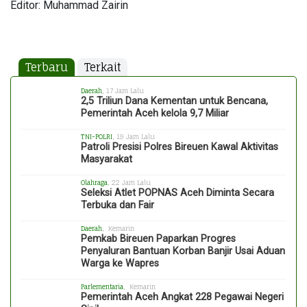
Editor: Muhammad Zairin
Terbaru
Terkait
Daerah
, 17 Jam Lalu
2,5 Triliun Dana Kementan untuk Bencana,
Pemerintah Aceh kelola 9,7 Miliar
TNI-POLRI
, 19 Jam Lalu
Patroli Presisi Polres Bireuen Kawal Aktivitas
Masyarakat
Olahraga
, 22 Jam Lalu
Seleksi Atlet POPNAS Aceh Diminta Secara
Terbuka dan Fair
Daerah
, Kemarin
Pemkab Bireuen Paparkan Progres
Penyaluran Bantuan Korban Banjir Usai Aduan
Warga ke Wapres
Parlementaria
, Kemarin
Pemerintah Aceh Angkat 228 Pegawai Negeri