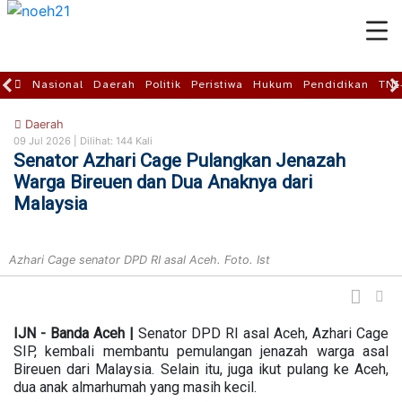
Nasional
Daerah
Politik
Peristiwa
Hukum
Pendidikan
TNI
Daerah
09 Jul 2026 |
Dilihat: 144 Kali
Senator Azhari Cage Pulangkan Jenazah
Warga Bireuen dan Dua Anaknya dari
Malaysia
Azhari Cage senator DPD RI asal Aceh. Foto. Ist
IJN - Banda Aceh |
Senator DPD RI asal Aceh, Azhari Cage
SIP, kembali membantu pemulangan jenazah warga asal
Bireuen dari Malaysia. Selain itu, juga ikut pulang ke Aceh,
dua anak almarhumah yang masih kecil.