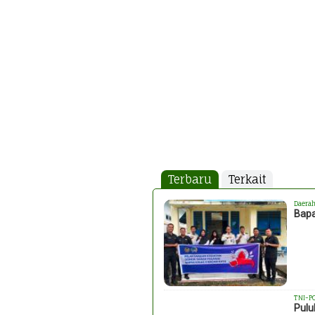
Terbaru
Terkait
Daera
Bapa
TNI-P
Pulu