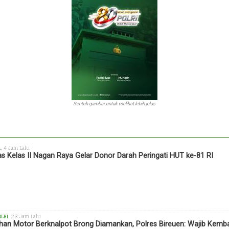
Sentuh gambar untuk melihat lebih jelas
h
, 4 Jam Lalu
s Kelas II Nagan Raya Gelar Donor Darah Peringati HUT ke-81 RI
OLRI
, 23 Jam Lalu
han Motor Berknalpot Brong Diamankan, Polres Bireuen: Wajib Kemba