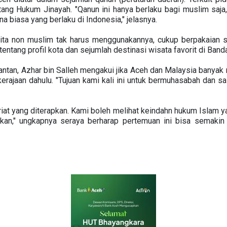
ng Hukum Jinayah. "Qanun ini hanya berlaku bagi muslim saja,
 biasa yang berlaku di Indonesia," jelasnya.
anita non muslim tak harus menggunakannya, cukup berpakaian s
ntang profil kota dan sejumlah destinasi wisata favorit di Band
ntan, Azhar bin Salleh mengakui jika Aceh dan Malaysia banyak
rajaan dahulu. "Tujuan kami kali ini untuk bermuhasabah dan sa
iat yang diterapkan. Kami boleh melihat keindahn hukum Islam yan
kan," ungkapnya seraya berharap pertemuan ini bisa semakin m