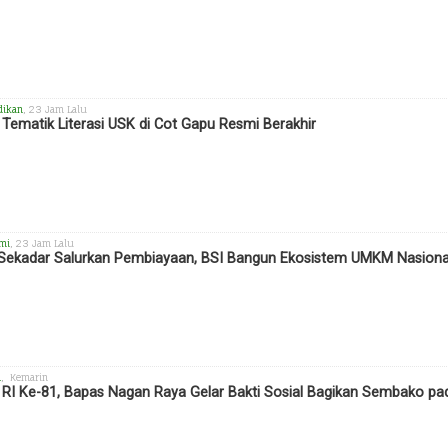
dikan
, 23 Jam Lalu
Tematik Literasi USK di Cot Gapu Resmi Berakhir
mi
, 23 Jam Lalu
Sekadar Salurkan Pembiayaan, BSI Bangun Ekosistem UMKM Nasiona
h
, Kemarin
RI Ke-81, Bapas Nagan Raya Gelar Bakti Sosial Bagikan Sembako 