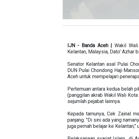
IJN - Banda Aceh |
Wakil Wal
Kelantan, Malaysia, Dato' Azhar b
Senator Kelantan asal Pulai C
DUN Pulai Chondong Haji Mansor
Aceh untuk mempelajari penerapa
Pertemuan antara kedua belah pi
(panggilan akrab Wakil Wali Kot
sejumlah pejabat lainnya.
Kepada tamunya, Cek Zainal m
panjang. "Di sini ada yang nama
juga pernah belajar ke Kelantan," uj
Pelaksanaan syariat Islam di Ac