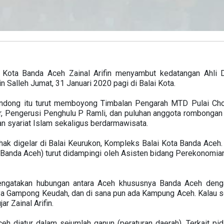
i Kota Banda Aceh Zainal Arifin menyambut kedatangan Ahli
in Salleh Jumat, 31 Januari 2020 pagi di Balai Kota.
hondong itu turut memboyong Timbalan Pengarah MTD Pulai Ch
, Pengerusi Penghulu P Ramli, dan puluhan anggota rombongan 
n syariat Islam sekaligus berdarmawisata.
hak digelar di Balai Keurukon, Kompleks Balai Kota Banda Aceh.
a Banda Aceh) turut didampingi oleh Asisten bidang Perekonomia
engatakan hubungan antara Aceh khususnya Banda Aceh denga
nya Gampong Keudah, dan di sana pun ada Kampung Aceh. Kalau so
ar Zainal Arifin.
eh diatur dalam sejumlah qanun (peraturan daerah). Terkait pid