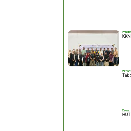
Pendi
KKN 
Ekono
Tak 
Daera
HUT 