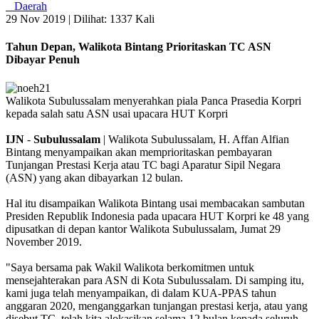
Daerah
29 Nov 2019 |
Dilihat: 1337 Kali
Tahun Depan, Walikota Bintang Prioritaskan TC ASN
Dibayar Penuh
Walikota Subulussalam menyerahkan piala Panca Prasedia Korpri
kepada salah satu ASN usai upacara HUT Korpri
IJN
-
Subulussalam
| Walikota Subulussalam, H. Affan Alfian
Bintang menyampaikan akan memprioritaskan pembayaran
Tunjangan Prestasi Kerja atau TC bagi Aparatur Sipil Negara
(ASN) yang akan dibayarkan 12 bulan.
Hal itu disampaikan Walikota Bintang usai membacakan sambutan
Presiden Republik Indonesia pada upacara HUT Korpri ke 48 yang
dipusatkan di depan kantor Walikota Subulussalam, Jumat 29
November 2019.
"Saya bersama pak Wakil Walikota berkomitmen untuk
mensejahterakan para ASN di Kota Subulussalam. Di samping itu,
kami juga telah menyampaikan, di dalam KUA-PPAS tahun
anggaran 2020, menganggarkan tunjangan prestasi kerja, atau yang
disebut TC, telah kita alokasikan selama 12 bulan kepada seluruh