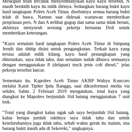
Meskipun telah terciduk menyembunyikan kayu kayu tersebut, N
masih berdalih kayu itu milik dirinya. Sedangkan barang bukti kayu
hasil tangkapan Polres Aceh Timur, disebutnya semua barang bukti
telah di bawa. Namun saat didesak wartawan memberikan
penjelasan pers, N dan A terlihat gugup dan sama sama tidak berani,
akhirnya menyuruh seorang pekerja bernama Doli untuk
memberikan keterangan.
"Kayu semalam hasil tangkapan Polres Aceh Timur di Simpang
Jernih dan dititip disini untuk pengangkutan. Terkait kayu yang
tersisa adalah milik kilang. kayu hasil penangkapan yang
diturunkan, saya tidak tahu, dan semalam sudah dibawa semuanya
dengan menggunakan 8 (delapan) truck jenis colt diesel," jelas
pekerja tersebut lancar.
Sementara itu, Kapolres Aceh Timur AKBP Wahyu Kuncoro
melalui Kanit Tipiter Ipda Rangga, saat dikonformasi media via
seluler, Sabtu 2 Februari 2019 mengatakan, total kayu yang
diangkut ke Mapolres berjumlah 164 batang menggunakan 7 unit
truk.
"Total yang diangkut kalau ngak sah saya berjumlah 164 batang.
kalau berapa jumlah rakitnya saya tidak tahu dan untuk
keseluruhannya juga tidak tahu, sebab waktu gerak itu malam, sisa
barang bukti masih ada di Sekereki," ungkapnya.